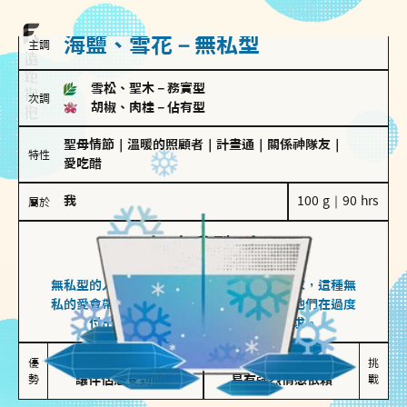
海鹽、雪花－無私型
主調
雪松、聖木
－
務實型
次調
胡椒、肉桂
－
佔有型
聖母情節
｜
溫暖的照顧者
｜
計畫通
｜
關係神隊友
｜
特性
愛吃醋
我
100 g｜90 hrs
屬於
無私型
海鹽、雪花
無私型的人傾向用心呵護、滿足另一半的需求，這種無
私的愛會帶來緊密的關係連結，但也可能讓他們在過度
付出中迷失自我，忽略自己真正的需求。
無私奉獻

較難設立界線

優
挑
勢
讓伴侶感受到關懷
易有強烈情感依賴
戰