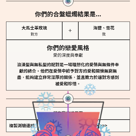
你們的合盤蠟燭結果是...
大馬士革玫瑰
海鹽、雪花
＋
對方
我
你們的戀愛風格
愛的深度與奉獻
浪漫型與無私型的配對是一場理想化的愛情與無條件奉
獻的結合。他們在愛情中給予對方的愛和關懷無窮無
盡，能夠建立非常深厚的關係，並且致力於讓對方感到
被愛和珍惜。
儲存我的結果圖
複製測驗連結
查看香氛類型全解析 >>>