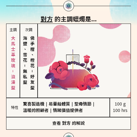
對方
的主調蠟燭是...
主調
次調
大馬士革玫瑰－浪漫型
海鹽、雪花
佛手柑、橙花
－
無私型
－
好友型
驚喜製造機
｜
易暈船體質
｜
聖母情節
｜
100 g

特性
溫暖的照顧者
｜
情緒價值提供者
100 hrs
查看
對方
的解說