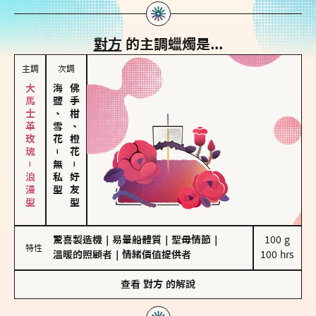
對方
的主調蠟燭是...
主調
次調
大馬士革玫瑰－浪漫型
海鹽、雪花
佛手柑、橙花
－
無私型
－
好友型
驚喜製造機
｜
易暈船體質
｜
聖母情節
｜
100 g

特性
溫暖的照顧者
｜
情緒價值提供者
100 hrs
查看
對方
的解說