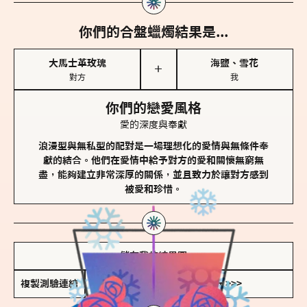
你們的合盤蠟燭結果是...
大馬士革玫瑰
海鹽、雪花
＋
對方
我
你們的戀愛風格
愛的深度與奉獻
浪漫型與無私型的配對是一場理想化的愛情與無條件奉
獻的結合。他們在愛情中給予對方的愛和關懷無窮無
盡，能夠建立非常深厚的關係，並且致力於讓對方感到
被愛和珍惜。
儲存我的結果圖
複製測驗連結
查看香氛類型全解析 >>>