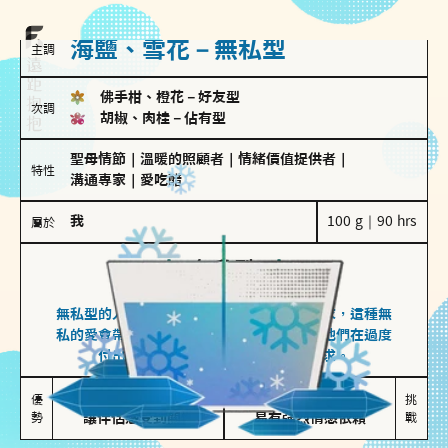
海鹽、雪花－無私型
主調
佛手柑、橙花
－
好友型
次調
胡椒、肉桂
－
佔有型
聖母情節
｜
溫暖的照顧者
｜
情緒價值提供者
｜
特性
溝通專家
｜
愛吃醋
我
100 g｜90 hrs
屬於
無私型
海鹽、雪花
無私型的人傾向用心呵護、滿足另一半的需求，這種無
私的愛會帶來緊密的關係連結，但也可能讓他們在過度
付出中迷失自我，忽略自己真正的需求。
無私奉獻

較難設立界線

優
挑
勢
讓伴侶感受到關懷
易有強烈情感依賴
戰