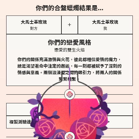
你們的合盤蠟燭結果是...
大馬士革玫瑰
大馬士革玫瑰
＋
對方
我
你們的戀愛風格
戀愛的雙生火焰
你們的關係充滿激情與火花，彼此都相信愛情的魔力，
總是渴望著命中注定的邂逅，每一刻都被賦予了深刻的
情感與意義。兩個浪漫型之間的吸引力，將兩人的關係
緊緊相繫。
儲存我的結果圖
複製測驗連結
查看香氛類型全解析 >>>