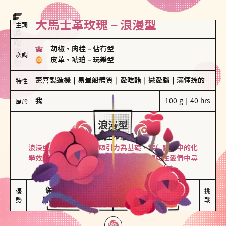
大馬士革玫瑰－浪漫型
主調
胡椒、肉桂
－
佔有型
次調
皮革、琥珀
－
玩樂型
驚喜製造機
｜
易暈船體質
｜
愛吃醋
｜
戀愛腦
｜
滿懂撩的
特性
我
100 g｜40 hrs
屬於
浪漫型
大馬士革玫瑰
浪漫型的人以激情與性吸引力為基礎，深信關係中的化
學效應，認為每次相遇都是命中註定。傾向在愛情中尋
找火花，經常表達對另一半的愛意和讚美。
保持戀愛新鮮感

情緒起伏較大

優
挑
勢
用心策劃浪漫驚喜
感情中較需要關注
戰