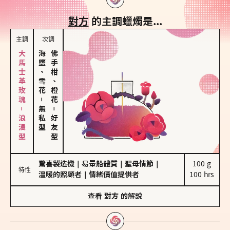
對方
的主調蠟燭是...
主調
次調
大馬士革玫瑰－浪漫型
海鹽、雪花
佛手柑、橙花
－
無私型
－
好友型
驚喜製造機
｜
易暈船體質
｜
聖母情節
｜
100 g

特性
溫暖的照顧者
｜
情緒價值提供者
100 hrs
查看
對方
的解說