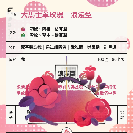
大馬士革玫瑰－浪漫型
主調
胡椒、肉桂
－
佔有型
次調
雪松、聖木
－
務實型
驚喜製造機
｜
易暈船體質
｜
愛吃醋
｜
戀愛腦
｜
計畫通
特性
我
100 g｜80 hrs
屬於
浪漫型
大馬士革玫瑰
浪漫型的人以激情與性吸引力為基礎，深信關係中的化
學效應，認為每次相遇都是命中註定。傾向在愛情中尋
找火花，經常表達對另一半的愛意和讚美。
保持戀愛新鮮感

情緒起伏較大

優
挑
勢
用心策劃浪漫驚喜
感情中較需要關注
戰