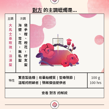
對方
的主調蠟燭是...
主調
次調
大馬士革玫瑰－浪漫型
海鹽、雪花
佛手柑、橙花
－
無私型
－
好友型
驚喜製造機
｜
易暈船體質
｜
聖母情節
｜
100 g

特性
溫暖的照顧者
｜
情緒價值提供者
100 hrs
查看
對方
的解說