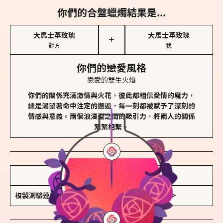
你們的合盤蠟燭結果是...
大馬士革玫瑰
大馬士革玫瑰
＋
對方
我
你們的戀愛風格
戀愛的雙生火焰
你們的關係充滿激情與火花，彼此都相信愛情的魔力，
總是渴望著命中注定的邂逅，每一刻都被賦予了深刻的
情感與意義。兩個浪漫型之間的吸引力，將兩人的關係
緊緊相繫。
儲存我的結果圖
複製測驗連結
查看香氛類型全解析 >>>