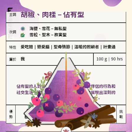
胡椒、肉桂－佔有型
主調
海鹽、雪花
－
無私型
次調
雪松、聖木
－
務實型
愛吃醋
｜
戀愛腦
｜
聖母情節
｜
溫暖的照顧者
｜
計畫通
特性
我
100 g｜90 hrs
屬於
佔有型
胡椒、肉桂
佔有型的人對愛情有強烈的保護欲，對於伴侶的行為和
社交生活十分敏感、容易吃醋。在關係中展現出深刻的
投入和激情，但也可能讓人感到窒息。
能建立緊密關係

嫉妒心較強

優
挑
勢
積極維繫關係熱度
可能出現控制欲
戰