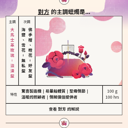
對方
的主調蠟燭是...
主調
次調
大馬士革玫瑰－浪漫型
海鹽、雪花
佛手柑、橙花
－
無私型
－
好友型
驚喜製造機
｜
易暈船體質
｜
聖母情節
｜
100 g

特性
溫暖的照顧者
｜
情緒價值提供者
100 hrs
查看
對方
的解說