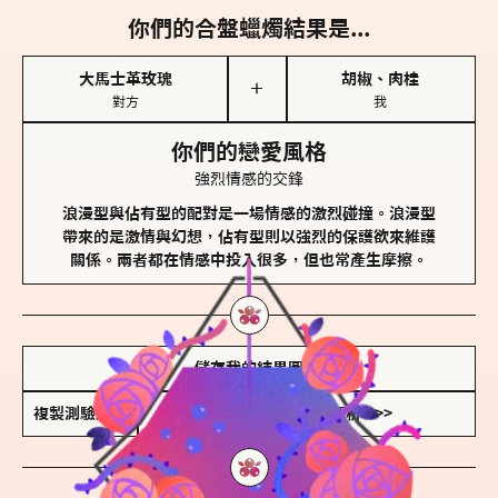
你們的合盤蠟燭結果是...
大馬士革玫瑰
胡椒、肉桂
＋
對方
我
你們的戀愛風格
強烈情感的交鋒
浪漫型與佔有型的配對是一場情感的激烈碰撞。浪漫型
帶來的是激情與幻想，佔有型則以強烈的保護欲來維護
關係。兩者都在情感中投入很多，但也常產生摩擦。
儲存我的結果圖
複製測驗連結
查看香氛類型全解析 >>>