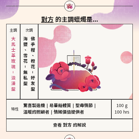
對方
的主調蠟燭是...
主調
次調
大馬士革玫瑰－浪漫型
海鹽、雪花
佛手柑、橙花
－
無私型
－
好友型
驚喜製造機
｜
易暈船體質
｜
聖母情節
｜
100 g

特性
溫暖的照顧者
｜
情緒價值提供者
100 hrs
查看
對方
的解說