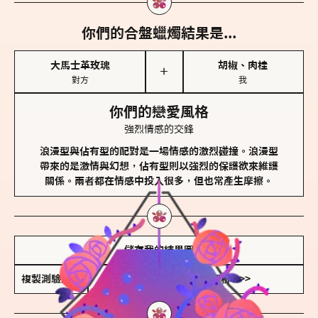
你們的合盤蠟燭結果是...
大馬士革玫瑰
胡椒、肉桂
＋
對方
我
你們的戀愛風格
強烈情感的交鋒
浪漫型與佔有型的配對是一場情感的激烈碰撞。浪漫型
帶來的是激情與幻想，佔有型則以強烈的保護欲來維護
關係。兩者都在情感中投入很多，但也常產生摩擦。
儲存我的結果圖
複製測驗連結
查看香氛類型全解析 >>>