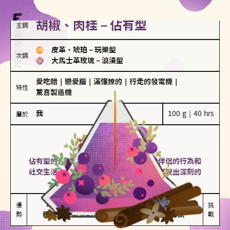
胡椒、肉桂－佔有型
主調
皮革、琥珀
－
玩樂型
次調
大馬士革玫瑰
－
浪漫型
愛吃醋
｜
戀愛腦
｜
滿懂撩的
｜
行走的發電機
｜
特性
驚喜製造機
我
100 g｜40 hrs
屬於
佔有型
胡椒、肉桂
佔有型的人對愛情有強烈的保護欲，對於伴侶的行為和
社交生活十分敏感、容易吃醋。在關係中展現出深刻的
投入和激情，但也可能讓人感到窒息。
能建立緊密關係

嫉妒心較強

優
挑
勢
積極維繫關係熱度
可能出現控制欲
戰