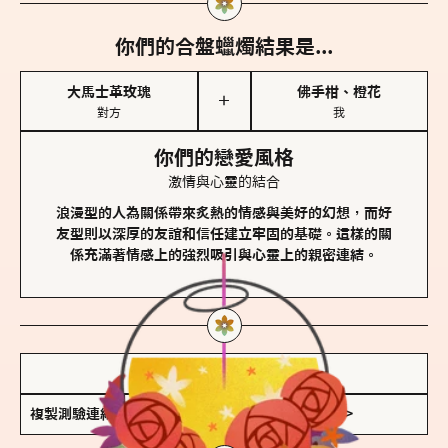
你們的合盤蠟燭結果是...
大馬士革玫瑰
佛手柑、橙花
＋
對方
我
你們的戀愛風格
激情與心靈的結合
浪漫型的人為關係帶來炙熱的情感與美好的幻想，而好
友型則以深厚的友誼和信任建立牢固的基礎。這樣的關
係充滿著情感上的強烈吸引與心靈上的親密連結。
儲存我的結果圖
複製測驗連結
查看香氛類型全解析 >>>