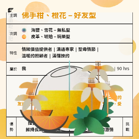
佛手柑、橙花－好友型
主調
海鹽、雪花
－
無私型
次調
皮革、琥珀
－
玩樂型
情緒價值提供者
｜
溝通專家
｜
聖母情節
｜
特性
溫暖的照顧者
｜
滿懂撩的
我
100 g｜90 hrs
屬於
好友型
佛手柑、橙花
好友型的人喜歡分享生活中的點滴，重視與伴侶之間的
友誼和信任，穩定感是重要的關鍵詞。對他們來說，愛
情是心靈深處的共鳴和理解。
擅長聆聽與溝通

不喜歡變化

優
挑
勢
維持長期穩定關係
缺乏關係中的激情
戰