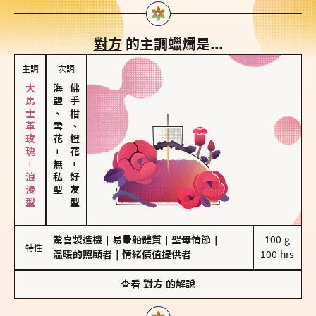
對方
的主調蠟燭是...
主調
次調
大馬士革玫瑰－浪漫型
海鹽、雪花
佛手柑、橙花
－
無私型
－
好友型
驚喜製造機
｜
易暈船體質
｜
聖母情節
｜
100 g

特性
溫暖的照顧者
｜
情緒價值提供者
100 hrs
查看
對方
的解說