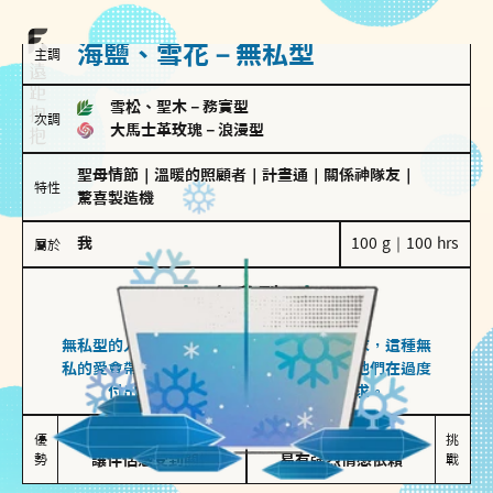
海鹽、雪花－無私型
主調
雪松、聖木
－
務實型
次調
大馬士革玫瑰
－
浪漫型
聖母情節
｜
溫暖的照顧者
｜
計畫通
｜
關係神隊友
｜
特性
驚喜製造機
我
100 g｜100 hrs
屬於
無私型
海鹽、雪花
無私型的人傾向用心呵護、滿足另一半的需求，這種無
私的愛會帶來緊密的關係連結，但也可能讓他們在過度
付出中迷失自我，忽略自己真正的需求。
無私奉獻

較難設立界線

優
挑
勢
讓伴侶感受到關懷
易有強烈情感依賴
戰