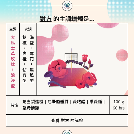
對方
的主調蠟燭是...
主調
次調
大馬士革玫瑰－浪漫型
胡椒、肉桂
海鹽、雪花
－
－
佔有型
無私型
驚喜製造機
｜
易暈船體質
｜
愛吃醋
｜
戀愛腦
｜
100 g

特性
聖母情節
60 hrs
查看
對方
的解說