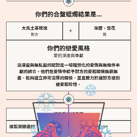
你們的合盤蠟燭結果是...
大馬士革玫瑰
海鹽、雪花
＋
對方
我
你們的戀愛風格
愛的深度與奉獻
浪漫型與無私型的配對是一場理想化的愛情與無條件奉
獻的結合。他們在愛情中給予對方的愛和關懷無窮無
盡，能夠建立非常深厚的關係，並且致力於讓對方感到
被愛和珍惜。
儲存我的結果圖
複製測驗連結
查看香氛類型全解析 >>>