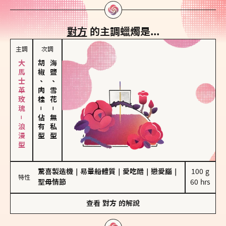
對方
的主調蠟燭是...
主調
次調
大馬士革玫瑰－浪漫型
胡椒、肉桂
海鹽、雪花
－
－
佔有型
無私型
驚喜製造機
｜
易暈船體質
｜
愛吃醋
｜
戀愛腦
｜
100 g

特性
聖母情節
60 hrs
查看
對方
的解說