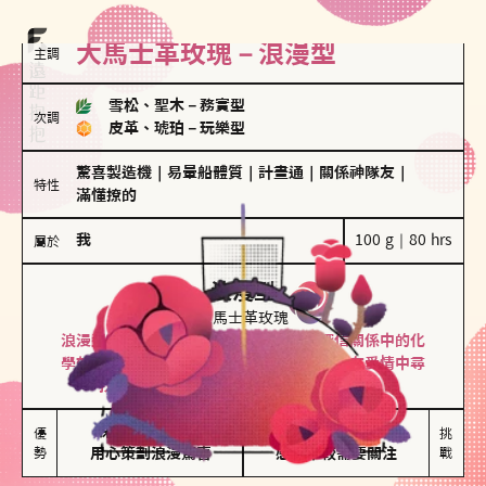
大馬士革玫瑰－浪漫型
主調
雪松、聖木
－
務實型
次調
皮革、琥珀
－
玩樂型
驚喜製造機
｜
易暈船體質
｜
計畫通
｜
關係神隊友
｜
特性
滿懂撩的
我
100 g｜80 hrs
屬於
浪漫型
大馬士革玫瑰
浪漫型的人以激情與性吸引力為基礎，深信關係中的化
學效應，認為每次相遇都是命中註定。傾向在愛情中尋
找火花，經常表達對另一半的愛意和讚美。
保持戀愛新鮮感

情緒起伏較大

優
挑
勢
用心策劃浪漫驚喜
感情中較需要關注
戰