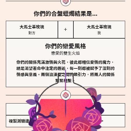
你們的合盤蠟燭結果是...
大馬士革玫瑰
大馬士革玫瑰
＋
對方
我
你們的戀愛風格
戀愛的雙生火焰
你們的關係充滿激情與火花，彼此都相信愛情的魔力，
總是渴望著命中注定的邂逅，每一刻都被賦予了深刻的
情感與意義。兩個浪漫型之間的吸引力，將兩人的關係
緊緊相繫。
儲存我的結果圖
複製測驗連結
查看香氛類型全解析 >>>