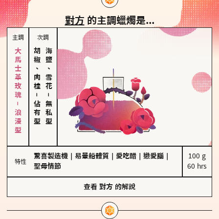
對方
的主調蠟燭是...
主調
次調
大馬士革玫瑰－浪漫型
胡椒、肉桂
海鹽、雪花
－
－
佔有型
無私型
驚喜製造機
｜
易暈船體質
｜
愛吃醋
｜
戀愛腦
｜
100 g

特性
聖母情節
60 hrs
查看
對方
的解說