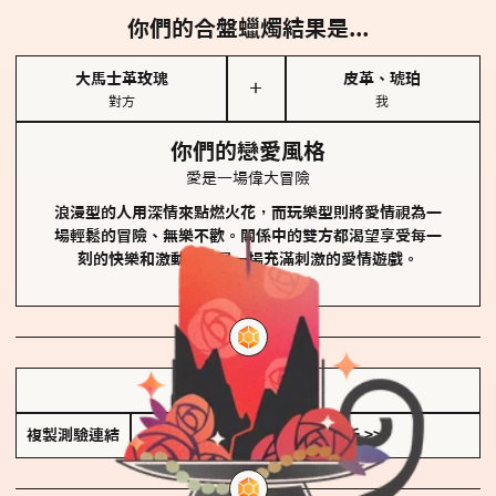
你們的合盤蠟燭結果是...
大馬士革玫瑰
皮革、琥珀
＋
對方
我
你們的戀愛風格
愛是一場偉大冒險
浪漫型的人用深情來點燃火花，而玩樂型則將愛情視為一
場輕鬆的冒險、無樂不歡。關係中的雙方都渴望享受每一
刻的快樂和激動，像是一場充滿刺激的愛情遊戲。
儲存我的結果圖
複製測驗連結
查看香氛類型全解析 >>>