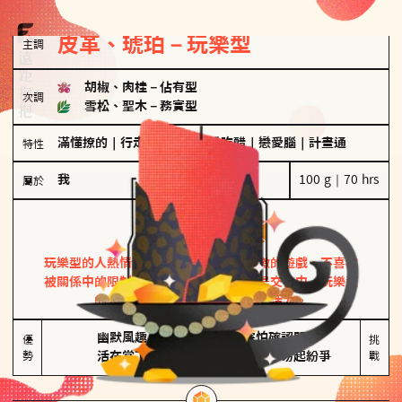
皮革、琥珀－玩樂型
主調
胡椒、肉桂
－
佔有型
次調
雪松、聖木
－
務實型
滿懂撩的
｜
行走的發電機
｜
愛吃醋
｜
戀愛腦
｜
計畫通
特性
我
100 g｜70 hrs
屬於
玩樂型
皮革、琥珀
玩樂型的人熱情洋溢，視戀愛為一場刺激的遊戲，不喜歡
被關係中的限制綑綁。無論是約會中還是交往中，玩樂型
的人總能帶來樂趣，讓關係充滿活力。
幽默風趣

害怕確認關係

優
挑
勢
活在當下
桃花較多易起紛爭
戰