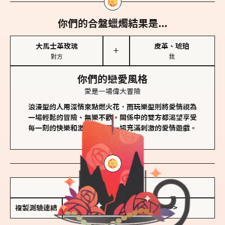
你們的合盤蠟燭結果是...
大馬士革玫瑰
皮革、琥珀
＋
對方
我
你們的戀愛風格
愛是一場偉大冒險
浪漫型的人用深情來點燃火花，而玩樂型則將愛情視為
一場輕鬆的冒險、無樂不歡。關係中的雙方都渴望享受
每一刻的快樂和激動，像是一場充滿刺激的愛情遊戲。
儲存我的結果圖
複製測驗連結
查看香氛類型全解析 >>>