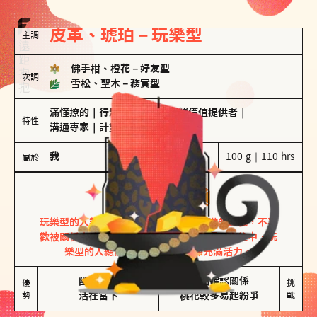
皮革、琥珀－玩樂型
主調
佛手柑、橙花
－
好友型
次調
雪松、聖木
－
務實型
滿懂撩的
｜
行走的發電機
｜
情緒價值提供者
｜
特性
溝通專家
｜
計畫通
我
100 g｜110 hrs
屬於
玩樂型
皮革、琥珀
玩樂型的人熱情洋溢，視戀愛為一場刺激的遊戲，不喜
歡被關係中的限制綑綁。無論是約會中還是交往中，玩
樂型的人總能帶來樂趣，讓關係充滿活力。
幽默風趣

害怕確認關係

優
挑
勢
活在當下
桃花較多易起紛爭
戰