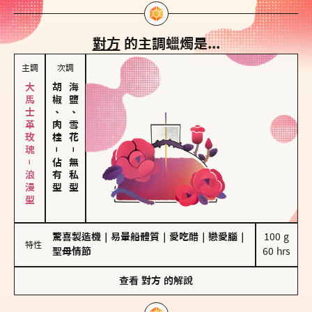
對方
的主調蠟燭是...
主調
次調
大馬士革玫瑰－浪漫型
胡椒、肉桂
海鹽、雪花
－
－
佔有型
無私型
驚喜製造機
｜
易暈船體質
｜
愛吃醋
｜
戀愛腦
｜
100 g

特性
聖母情節
60 hrs
查看
對方
的解說