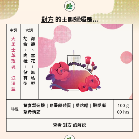
對方
的主調蠟燭是...
主調
次調
大馬士革玫瑰－浪漫型
胡椒、肉桂
海鹽、雪花
－
－
佔有型
無私型
驚喜製造機
｜
易暈船體質
｜
愛吃醋
｜
戀愛腦
｜
100 g

特性
聖母情節
60 hrs
查看
對方
的解說