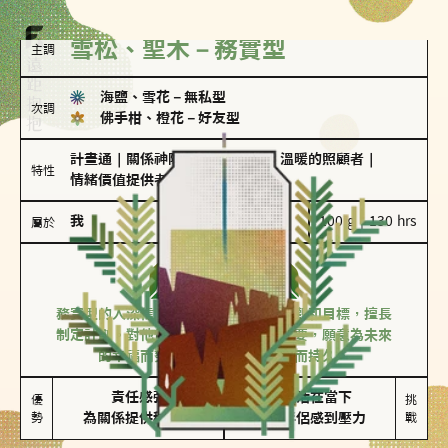
雪松、聖木－務實型
主調
海鹽、雪花
－
無私型
次調
佛手柑、橙花
－
好友型
計畫通
｜
關係神隊友
｜
聖母情節
｜
溫暖的照顧者
｜
特性
情緒價值提供者
我
100 g｜130 hrs
屬於
務實型
雪松、聖木
務實型的人深信愛情立基於共同的價值觀和目標，擅長
制定計劃。對他們來說，感情穩定最重要，願意為未來
的幸福而努力，讓愛情變得踏實而持久。
責任感強

較難活在當下

優
挑
勢
為關係提供穩定度
易讓伴侶感到壓力
戰