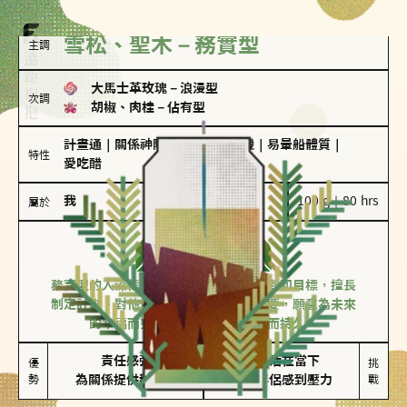
雪松、聖木－務實型
主調
大馬士革玫瑰
－
浪漫型
次調
胡椒、肉桂
－
佔有型
計畫通
｜
關係神隊友
｜
驚喜製造機
｜
易暈船體質
｜
特性
愛吃醋
我
100 g｜80 hrs
屬於
務實型
雪松、聖木
務實型的人深信愛情立基於共同的價值觀和目標，擅長
制定計劃。對他們來說，感情穩定最重要，願意為未來
的幸福而努力，讓愛情變得踏實而持久。
責任感強

較難活在當下

優
挑
勢
為關係提供穩定度
易讓伴侶感到壓力
戰