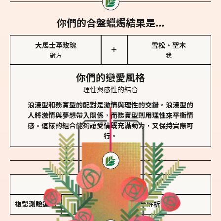
你們的合盤蠟燭結果是...
大馬士革玫瑰
雪松、聖木
＋
對方
我
你們的戀愛風格
理性與感性的結合
浪漫型和務實型的配對是激情與理性的交錯。浪漫型的
人將激情與夢想帶入關係，而務實型則用理性來平衡情
感。這樣的組合能夠讓愛情既充滿動力，又保持實際可
行。
儲存我的結果圖
複製測驗連結
查看香氛類型全解析 >>>