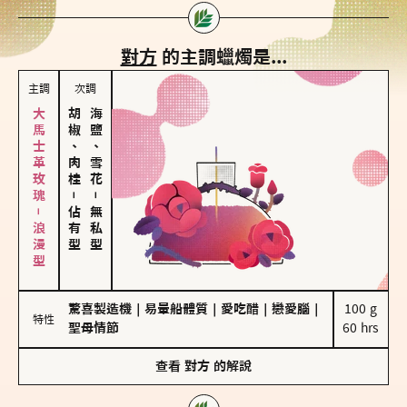
對方
的主調蠟燭是...
主調
次調
大馬士革玫瑰－浪漫型
胡椒、肉桂
海鹽、雪花
－
－
佔有型
無私型
驚喜製造機
｜
易暈船體質
｜
愛吃醋
｜
戀愛腦
｜
100 g

特性
聖母情節
60 hrs
查看
對方
的解說