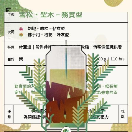
雪松、聖木－務實型
主調
胡椒、肉桂
－
佔有型
次調
佛手柑、橙花
－
好友型
計畫通
｜
關係神隊友
｜
愛吃醋
｜
戀愛腦
｜
情緒價值提供者
特性
我
100 g｜110 hrs
屬於
務實型
雪松、聖木
務實型的人深信愛情立基於共同的價值觀和目標，擅長制
定計劃。對他們來說，感情穩定最重要，願意為未來的幸
福而努力，讓愛情變得踏實而持久。
責任感強

較難活在當下

優
挑
勢
為關係提供穩定度
易讓伴侶感到壓力
戰