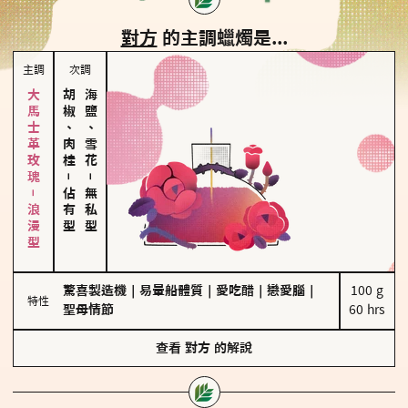
對方
的主調蠟燭是...
主調
次調
大馬士革玫瑰－浪漫型
胡椒、肉桂
海鹽、雪花
－
－
佔有型
無私型
驚喜製造機
｜
易暈船體質
｜
愛吃醋
｜
戀愛腦
｜
100 g

特性
聖母情節
60 hrs
查看
對方
的解說