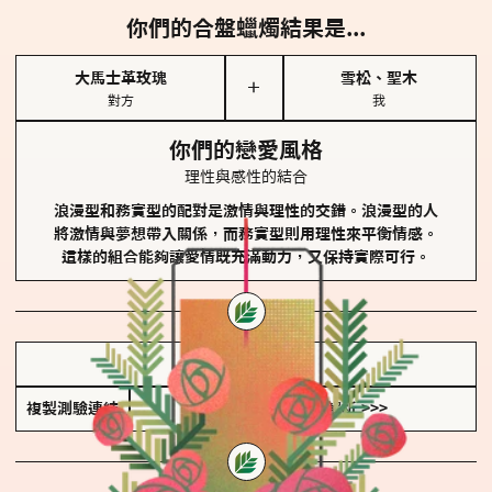
你們的合盤蠟燭結果是...
大馬士革玫瑰
雪松、聖木
＋
對方
我
你們的戀愛風格
理性與感性的結合
浪漫型和務實型的配對是激情與理性的交錯。浪漫型的人
將激情與夢想帶入關係，而務實型則用理性來平衡情感。
這樣的組合能夠讓愛情既充滿動力，又保持實際可行。
儲存我的結果圖
複製測驗連結
查看香氛類型全解析 >>>