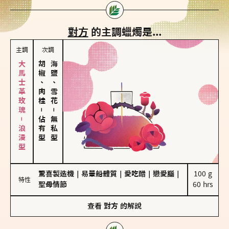
對方
的主調蠟燭是...
主調
次調
大馬士革玫瑰－浪漫型
胡椒、肉桂
海鹽、雪花
－
－
佔有型
無私型
驚喜製造機
｜
易暈船體質
｜
愛吃醋
｜
戀愛腦
｜
100 g

特性
聖母情節
60 hrs
查看
對方
的解說