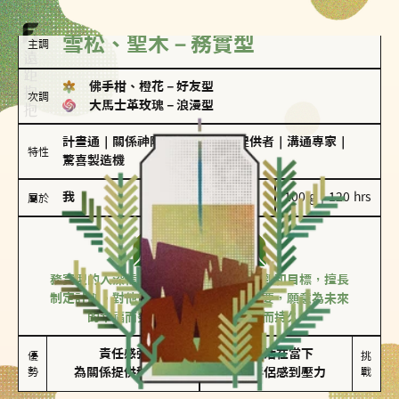
雪松、聖木－務實型
主調
佛手柑、橙花
－
好友型
次調
大馬士革玫瑰
－
浪漫型
計畫通
｜
關係神隊友
｜
情緒價值提供者
｜
溝通專家
｜
特性
驚喜製造機
我
100 g｜120 hrs
屬於
務實型
雪松、聖木
務實型的人深信愛情立基於共同的價值觀和目標，擅長
制定計劃。對他們來說，感情穩定最重要，願意為未來
的幸福而努力，讓愛情變得踏實而持久。
責任感強

較難活在當下

優
挑
勢
為關係提供穩定度
易讓伴侶感到壓力
戰