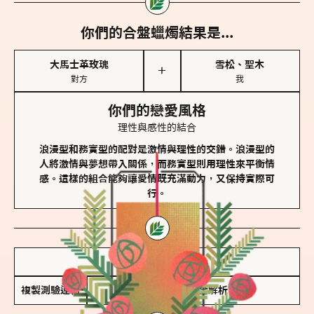
你們的合盤蠟燭結果是...
大馬士革玫瑰
雪松、聖木
＋
對方
我
你們的戀愛風格
理性與感性的結合
浪漫型和務實型的配對是激情與理性的交錯。浪漫型的
人將激情與夢想帶入關係，而務實型則用理性來平衡情
感。這樣的組合能夠讓愛情既充滿動力，又保持實際可
行。
儲存我的結果圖
複製測驗連結
查看香氛類型全解析 >>>