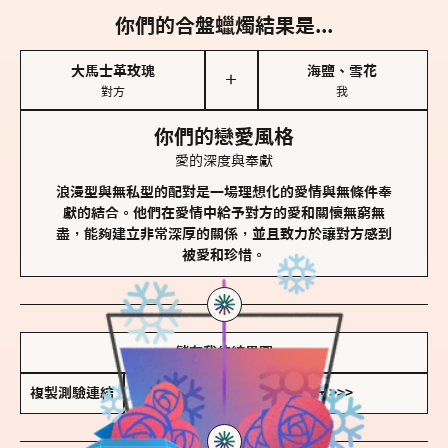
你們的合盤蠟燭結果是...
大馬士革玫瑰
海鹽、雪花
＋
對方
我
你們的戀愛風格
愛的深度與奉獻
浪漫型與無私型的配對是一場理想化的愛情與無條件奉
獻的結合。他們在愛情中給予對方的愛和關懷無窮無
盡，能夠建立非常深厚的關係，並且致力於讓對方感到
被愛和珍惜。
儲存我的結果圖
複製測驗連結
查看香氛類型全解析 >>>