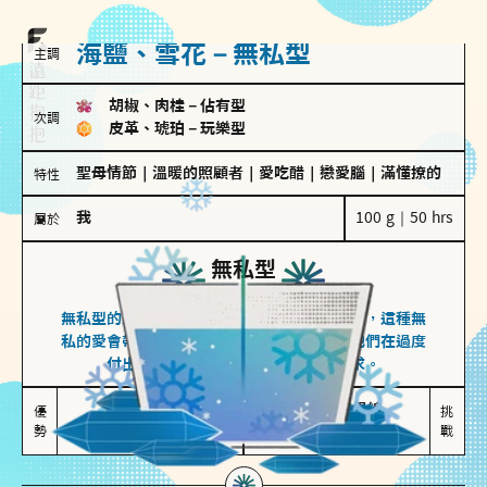
海鹽、雪花－無私型
主調
胡椒、肉桂
－
佔有型
次調
皮革、琥珀
－
玩樂型
聖母情節
｜
溫暖的照顧者
｜
愛吃醋
｜
戀愛腦
｜
滿懂撩的
特性
我
100 g｜50 hrs
屬於
無私型
海鹽、雪花
無私型的人傾向用心呵護、滿足另一半的需求，這種無
私的愛會帶來緊密的關係連結，但也可能讓他們在過度
付出中迷失自我，忽略自己真正的需求。
無私奉獻

較難設立界線

優
挑
勢
讓伴侶感受到關懷
易有強烈情感依賴
戰