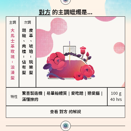
對方
的主調蠟燭是...
主調
次調
大馬士革玫瑰－浪漫型
胡椒、肉桂
皮革、琥珀
－
－
佔有型
玩樂型
驚喜製造機
｜
易暈船體質
｜
愛吃醋
｜
戀愛腦
｜
100 g

特性
滿懂撩的
40 hrs
查看
對方
的解說