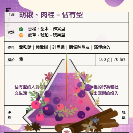
胡椒、肉桂－佔有型
主調
雪松、聖木
－
務實型
次調
皮革、琥珀
－
玩樂型
愛吃醋
｜
戀愛腦
｜
計畫通
｜
關係神隊友
｜
滿懂撩的
特性
我
100 g｜70 hrs
屬於
佔有型
胡椒、肉桂
佔有型的人對愛情有強烈的保護欲，對於伴侶的行為和社
交生活十分敏感、容易吃醋。在關係中展現出深刻的投入
和激情，但也可能讓人感到窒息。
能建立緊密關係

嫉妒心較強

優
挑
勢
積極維繫關係熱度
可能出現控制欲
戰