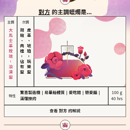
對方
的主調蠟燭是...
主調
次調
大馬士革玫瑰－浪漫型
胡椒、肉桂
皮革、琥珀
－
－
佔有型
玩樂型
驚喜製造機
｜
易暈船體質
｜
愛吃醋
｜
戀愛腦
｜
100 g

特性
滿懂撩的
40 hrs
查看
對方
的解說