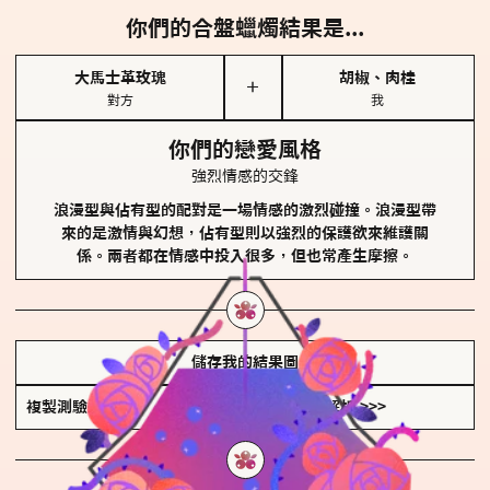
你們的合盤蠟燭結果是...
大馬士革玫瑰
胡椒、肉桂
＋
對方
我
你們的戀愛風格
強烈情感的交鋒
浪漫型與佔有型的配對是一場情感的激烈碰撞。浪漫型帶
來的是激情與幻想，佔有型則以強烈的保護欲來維護關
係。兩者都在情感中投入很多，但也常產生摩擦。
儲存我的結果圖
複製測驗連結
查看香氛類型全解析 >>>