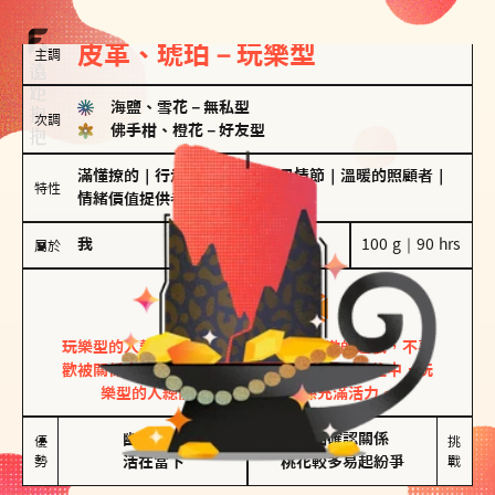
皮革、琥珀－玩樂型
主調
海鹽、雪花
－
無私型
次調
佛手柑、橙花
－
好友型
滿懂撩的
｜
行走的發電機
｜
聖母情節
｜
溫暖的照顧者
｜
特性
情緒價值提供者
我
100 g｜90 hrs
屬於
玩樂型
皮革、琥珀
玩樂型的人熱情洋溢，視戀愛為一場刺激的遊戲，不喜
歡被關係中的限制綑綁。無論是約會中還是交往中，玩
樂型的人總能帶來樂趣，讓關係充滿活力。
幽默風趣

害怕確認關係

優
挑
勢
活在當下
桃花較多易起紛爭
戰