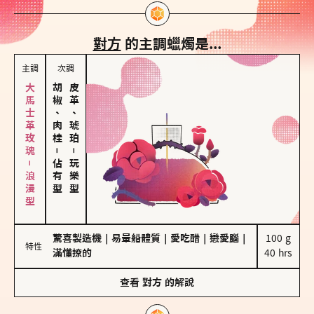
對方
的主調蠟燭是...
主調
次調
大馬士革玫瑰－浪漫型
胡椒、肉桂
皮革、琥珀
－
－
佔有型
玩樂型
驚喜製造機
｜
易暈船體質
｜
愛吃醋
｜
戀愛腦
｜
100 g

特性
滿懂撩的
40 hrs
查看
對方
的解說