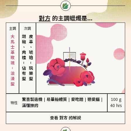
對方
的主調蠟燭是...
主調
次調
大馬士革玫瑰－浪漫型
胡椒、肉桂
皮革、琥珀
－
－
佔有型
玩樂型
驚喜製造機
｜
易暈船體質
｜
愛吃醋
｜
戀愛腦
｜
100 g

特性
滿懂撩的
40 hrs
查看
對方
的解說