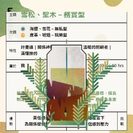
雪松、聖木－務實型
主調
海鹽、雪花
－
無私型
次調
皮革、琥珀
－
玩樂型
計畫通
｜
關係神隊友
｜
聖母情節
｜
溫暖的照顧者
｜
特性
滿懂撩的
我
100 g｜90 hrs
屬於
務實型
雪松、聖木
務實型的人深信愛情立基於共同的價值觀和目標，擅長
制定計劃。對他們來說，感情穩定最重要，願意為未來
的幸福而努力，讓愛情變得踏實而持久。
責任感強

較難活在當下

優
挑
勢
為關係提供穩定度
易讓伴侶感到壓力
戰