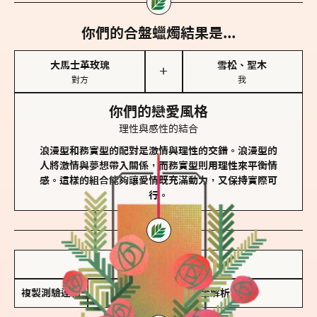
你們的合盤蠟燭結果是...
大馬士革玫瑰
雪松、聖木
＋
對方
我
你們的戀愛風格
理性與感性的結合
浪漫型和務實型的配對是激情與理性的交錯。浪漫型的
人將激情與夢想帶入關係，而務實型則用理性來平衡情
感。這樣的組合能夠讓愛情既充滿動力，又保持實際可
行。
儲存我的結果圖
複製測驗連結
查看香氛類型全解析 >>>