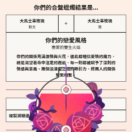
你們的合盤蠟燭結果是...
大馬士革玫瑰
大馬士革玫瑰
＋
對方
我
你們的戀愛風格
戀愛的雙生火焰
你們的關係充滿激情與火花，彼此都相信愛情的魔力，
總是渴望著命中注定的邂逅，每一刻都被賦予了深刻的
情感與意義。兩個浪漫型之間的吸引力，將兩人的關係
緊緊相繫。
儲存我的結果圖
複製測驗連結
查看香氛類型全解析 >>>