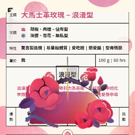
大馬士革玫瑰－浪漫型
主調
胡椒、肉桂
－
佔有型
次調
海鹽、雪花
－
無私型
驚喜製造機
｜
易暈船體質
｜
愛吃醋
｜
戀愛腦
｜
聖母情節
特性
我
100 g｜60 hrs
屬於
浪漫型
大馬士革玫瑰
浪漫型的人以激情與性吸引力為基礎，深信關係中的化
學效應，認為每次相遇都是命中註定。傾向在愛情中尋
找火花，經常表達對另一半的愛意和讚美。
保持戀愛新鮮感

情緒起伏較大

優
挑
勢
用心策劃浪漫驚喜
感情中較需要關注
戰