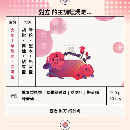
對方
的主調蠟燭是...
主調
次調
大馬士革玫瑰－浪漫型
胡椒、肉桂
雪松、聖木
－
－
佔有型
務實型
驚喜製造機
｜
易暈船體質
｜
愛吃醋
｜
戀愛腦
｜
100 g

特性
計畫通
80 hrs
查看
對方
的解說