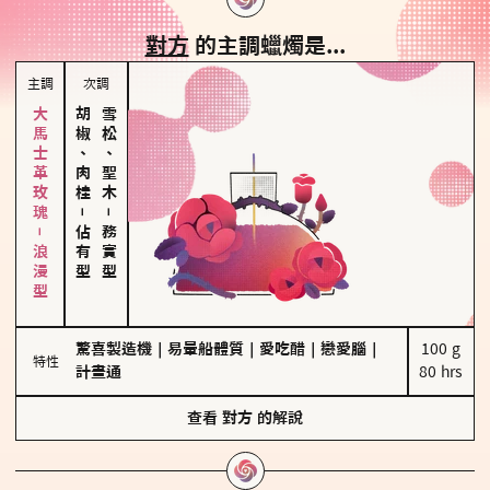
對方
的主調蠟燭是...
主調
次調
大馬士革玫瑰－浪漫型
胡椒、肉桂
雪松、聖木
－
－
佔有型
務實型
驚喜製造機
｜
易暈船體質
｜
愛吃醋
｜
戀愛腦
｜
100 g

特性
計畫通
80 hrs
查看
對方
的解說