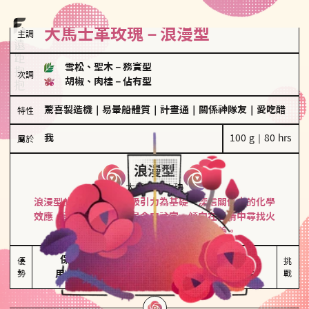
大馬士革玫瑰－浪漫型
主調
雪松、聖木
－
務實型
次調
胡椒、肉桂
－
佔有型
驚喜製造機
｜
易暈船體質
｜
計畫通
｜
關係神隊友
｜
愛吃醋
特性
我
100 g｜80 hrs
屬於
浪漫型
大馬士革玫瑰
浪漫型的人以激情與性吸引力為基礎，深信關係中的化學
效應，認為每次相遇都是命中註定。傾向在愛情中尋找火
花，經常表達對另一半的愛意和讚美。
保持戀愛新鮮感

情緒起伏較大

優
挑
勢
用心策劃浪漫驚喜
感情中較需要關注
戰