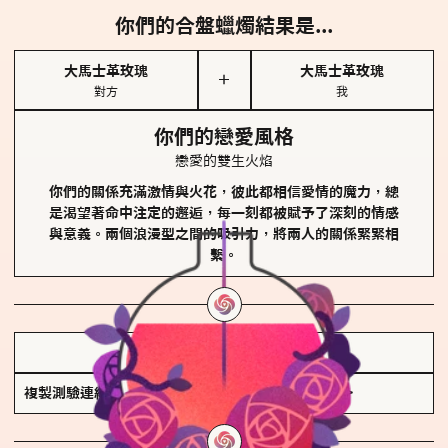
你們的合盤蠟燭結果是...
大馬士革玫瑰
大馬士革玫瑰
＋
對方
我
你們的戀愛風格
戀愛的雙生火焰
你們的關係充滿激情與火花，彼此都相信愛情的魔力，總
是渴望著命中注定的邂逅，每一刻都被賦予了深刻的情感
與意義。兩個浪漫型之間的吸引力，將兩人的關係緊緊相
繫。
儲存我的結果圖
複製測驗連結
查看香氛類型全解析 >>>