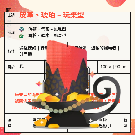
皮革、琥珀－玩樂型
主調
海鹽、雪花
－
無私型
次調
雪松、聖木
－
務實型
滿懂撩的
｜
行走的發電機
｜
聖母情節
｜
溫暖的照顧者
｜
特性
計畫通
我
100 g｜90 hrs
屬於
玩樂型
皮革、琥珀
玩樂型的人熱情洋溢，視戀愛為一場刺激的遊戲，不喜歡
被關係中的限制綑綁。無論是約會中還是交往中，玩樂型
的人總能帶來樂趣，讓關係充滿活力。
幽默風趣

害怕確認關係

優
挑
勢
活在當下
桃花較多易起紛爭
戰