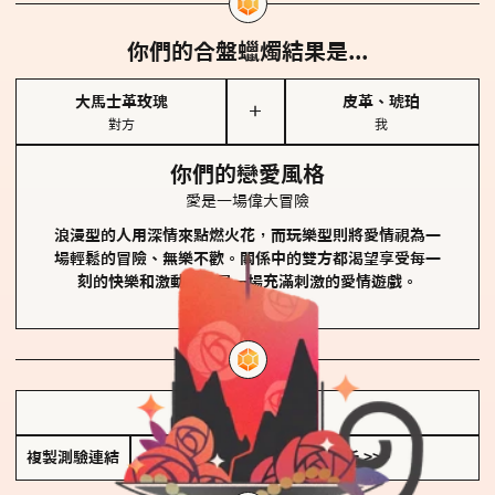
你們的合盤蠟燭結果是...
大馬士革玫瑰
皮革、琥珀
＋
對方
我
你們的戀愛風格
愛是一場偉大冒險
浪漫型的人用深情來點燃火花，而玩樂型則將愛情視為一
場輕鬆的冒險、無樂不歡。關係中的雙方都渴望享受每一
刻的快樂和激動，像是一場充滿刺激的愛情遊戲。
儲存我的結果圖
複製測驗連結
查看香氛類型全解析 >>>