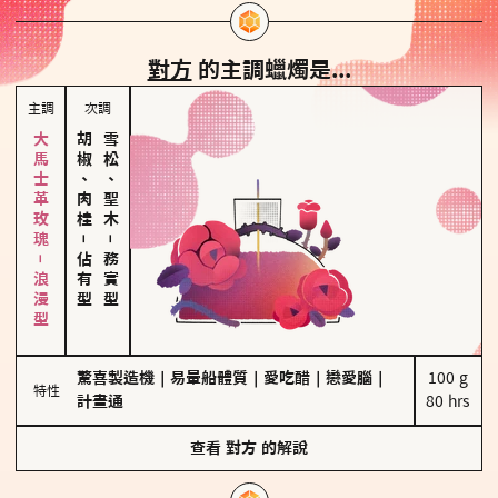
對方
的主調蠟燭是...
主調
次調
大馬士革玫瑰－浪漫型
胡椒、肉桂
雪松、聖木
－
－
佔有型
務實型
驚喜製造機
｜
易暈船體質
｜
愛吃醋
｜
戀愛腦
｜
100 g

特性
計畫通
80 hrs
查看
對方
的解說