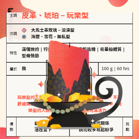
皮革、琥珀－玩樂型
主調
大馬士革玫瑰
－
浪漫型
次調
海鹽、雪花
－
無私型
滿懂撩的
｜
行走的發電機
｜
驚喜製造機
｜
易暈船體質
｜
特性
聖母情節
我
100 g｜60 hrs
屬於
玩樂型
皮革、琥珀
玩樂型的人熱情洋溢，視戀愛為一場刺激的遊戲，不喜
歡被關係中的限制綑綁。無論是約會中還是交往中，玩
樂型的人總能帶來樂趣，讓關係充滿活力。
幽默風趣

害怕確認關係

優
挑
勢
活在當下
桃花較多易起紛爭
戰