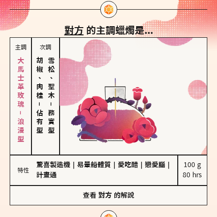
對方
的主調蠟燭是...
主調
次調
大馬士革玫瑰－浪漫型
胡椒、肉桂
雪松、聖木
－
－
佔有型
務實型
驚喜製造機
｜
易暈船體質
｜
愛吃醋
｜
戀愛腦
｜
100 g

特性
計畫通
80 hrs
查看
對方
的解說