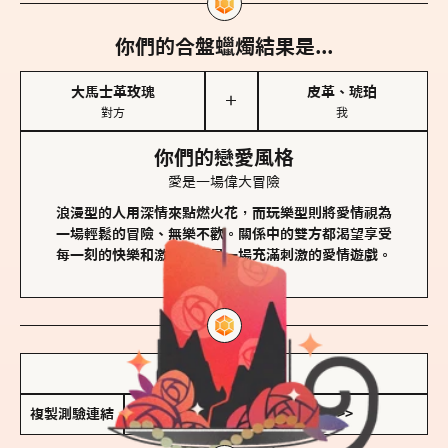
你們的合盤蠟燭結果是...
大馬士革玫瑰
皮革、琥珀
＋
對方
我
你們的戀愛風格
愛是一場偉大冒險
浪漫型的人用深情來點燃火花，而玩樂型則將愛情視為
一場輕鬆的冒險、無樂不歡。關係中的雙方都渴望享受
每一刻的快樂和激動，像是一場充滿刺激的愛情遊戲。
儲存我的結果圖
複製測驗連結
查看香氛類型全解析 >>>