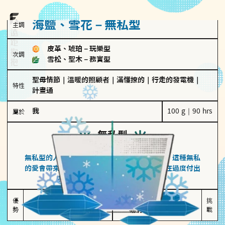
海鹽、雪花－無私型
主調
皮革、琥珀
－
玩樂型
次調
雪松、聖木
－
務實型
聖母情節
｜
溫暖的照顧者
｜
滿懂撩的
｜
行走的發電機
｜
特性
計畫通
我
100 g｜90 hrs
屬於
無私型
海鹽、雪花
無私型的人傾向用心呵護、滿足另一半的需求，這種無私
的愛會帶來緊密的關係連結，但也可能讓他們在過度付出
中迷失自我，忽略自己真正的需求。
無私奉獻

較難設立界線

優
挑
勢
讓伴侶感受到關懷
易有強烈情感依賴
戰