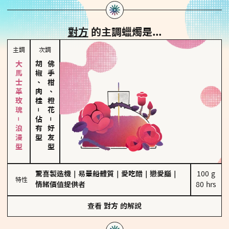
對方
的主調蠟燭是...
主調
次調
大馬士革玫瑰－浪漫型
胡椒、肉桂
佛手柑、橙花
－
佔有型
－
好友型
驚喜製造機
｜
易暈船體質
｜
愛吃醋
｜
戀愛腦
｜
100 g

特性
情緒價值提供者
80 hrs
查看
對方
的解說