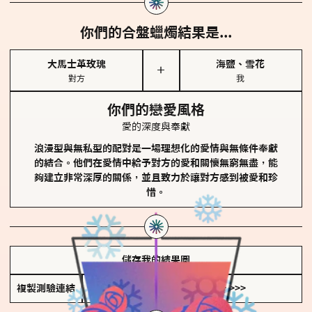
你們的合盤蠟燭結果是...
大馬士革玫瑰
海鹽、雪花
＋
對方
我
你們的戀愛風格
愛的深度與奉獻
浪漫型與無私型的配對是一場理想化的愛情與無條件奉獻
的結合。他們在愛情中給予對方的愛和關懷無窮無盡，能
夠建立非常深厚的關係，並且致力於讓對方感到被愛和珍
惜。
儲存我的結果圖
複製測驗連結
查看香氛類型全解析 >>>