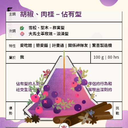
胡椒、肉桂－佔有型
主調
雪松、聖木
－
務實型
次調
大馬士革玫瑰
－
浪漫型
愛吃醋
｜
戀愛腦
｜
計畫通
｜
關係神隊友
｜
驚喜製造機
特性
我
100 g｜80 hrs
屬於
佔有型
胡椒、肉桂
佔有型的人對愛情有強烈的保護欲，對於伴侶的行為和
社交生活十分敏感、容易吃醋。在關係中展現出深刻的
投入和激情，但也可能讓人感到窒息。
能建立緊密關係

嫉妒心較強

優
挑
勢
積極維繫關係熱度
可能出現控制欲
戰