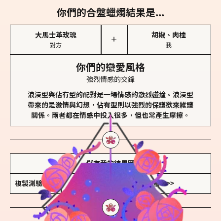
你們的合盤蠟燭結果是...
大馬士革玫瑰
胡椒、肉桂
＋
對方
我
你們的戀愛風格
強烈情感的交鋒
浪漫型與佔有型的配對是一場情感的激烈碰撞。浪漫型
帶來的是激情與幻想，佔有型則以強烈的保護欲來維護
關係。兩者都在情感中投入很多，但也常產生摩擦。
儲存我的結果圖
複製測驗連結
查看香氛類型全解析 >>>