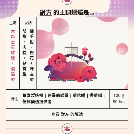
對方
的主調蠟燭是...
主調
次調
大馬士革玫瑰－浪漫型
胡椒、肉桂
佛手柑、橙花
－
佔有型
－
好友型
驚喜製造機
｜
易暈船體質
｜
愛吃醋
｜
戀愛腦
｜
100 g

特性
情緒價值提供者
80 hrs
查看
對方
的解說