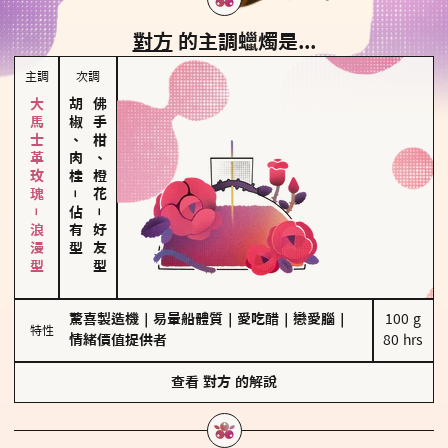
對方
的主調蠟燭是...
主調
次調
大馬士革玫瑰－浪漫型
胡椒、肉桂
佛手柑、橙花
－
佔有型
－
好友型
驚喜製造機
｜
易暈船體質
｜
愛吃醋
｜
戀愛腦
｜
100 g

特性
情緒價值提供者
80 hrs
查看
對方
的解說