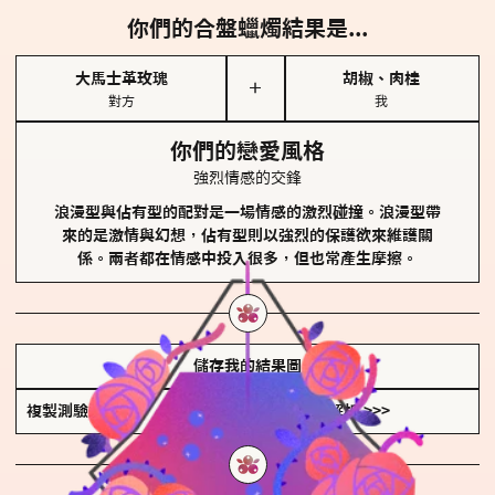
你們的合盤蠟燭結果是...
大馬士革玫瑰
胡椒、肉桂
＋
對方
我
你們的戀愛風格
強烈情感的交鋒
浪漫型與佔有型的配對是一場情感的激烈碰撞。浪漫型帶
來的是激情與幻想，佔有型則以強烈的保護欲來維護關
係。兩者都在情感中投入很多，但也常產生摩擦。
儲存我的結果圖
複製測驗連結
查看香氛類型全解析 >>>