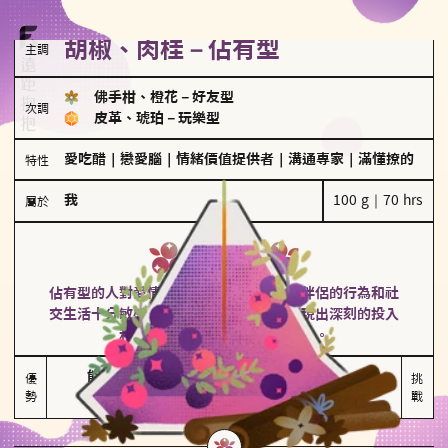
胡椒、肉桂－佔有型
主調
佛手柑、橙花
－
好友型
次調
皮革、琥珀
－
玩樂型
愛吃醋
｜
戀愛腦
｜
情緒價值提供者
｜
溝通專家
｜
滿懂撩的
特性
我
100 g｜70 hrs
屬於
佔有型
胡椒、肉桂
佔有型的人對愛情有強烈的保護欲，對於伴侶的行為和社
交生活十分敏感、容易吃醋。在關係中展現出深刻的投入
和激情，但也可能讓人感到窒息。
能建立緊密關係

嫉妒心較強

優
挑
勢
積極維繫關係熱度
可能出現控制欲
戰