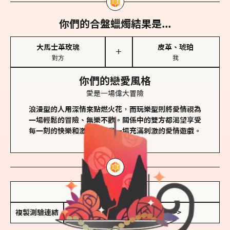
你們的合盤蠟燭結果是...
大馬士革玫瑰
皮革、琥珀
＋
對方
我
你們的戀愛風格
愛是一場偉大冒險
浪漫型的人用深情來點燃火花，而玩樂型則將愛情視為
一場輕鬆的冒險、無樂不歡。關係中的雙方都渴望享受
每一刻的快樂和激動，像是一場充滿刺激的愛情遊戲。
儲存我的結果圖
複製測驗連結
查看香氛類型全解析 >>>