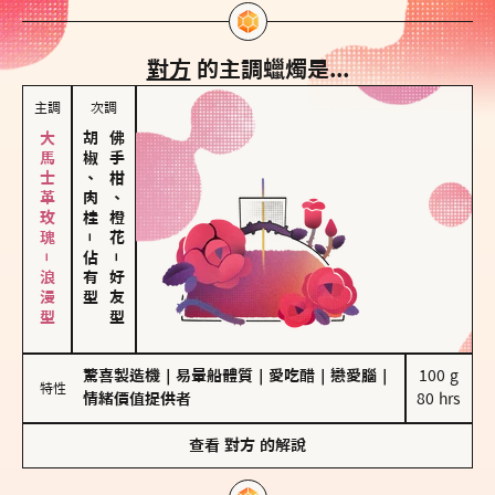
對方
的主調蠟燭是...
主調
次調
大馬士革玫瑰－浪漫型
胡椒、肉桂
佛手柑、橙花
－
佔有型
－
好友型
驚喜製造機
｜
易暈船體質
｜
愛吃醋
｜
戀愛腦
｜
100 g

特性
情緒價值提供者
80 hrs
查看
對方
的解說