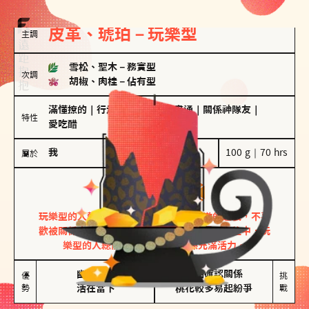
皮革、琥珀－玩樂型
主調
雪松、聖木
－
務實型
次調
胡椒、肉桂
－
佔有型
滿懂撩的
｜
行走的發電機
｜
計畫通
｜
關係神隊友
｜
特性
愛吃醋
我
100 g｜70 hrs
屬於
玩樂型
皮革、琥珀
玩樂型的人熱情洋溢，視戀愛為一場刺激的遊戲，不喜
歡被關係中的限制綑綁。無論是約會中還是交往中，玩
樂型的人總能帶來樂趣，讓關係充滿活力。
幽默風趣

害怕確認關係

優
挑
勢
活在當下
桃花較多易起紛爭
戰