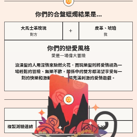
你們的合盤蠟燭結果是...
大馬士革玫瑰
皮革、琥珀
＋
對方
我
你們的戀愛風格
愛是一場偉大冒險
浪漫型的人用深情來點燃火花，而玩樂型則將愛情視為一
場輕鬆的冒險、無樂不歡。關係中的雙方都渴望享受每一
刻的快樂和激動，像是一場充滿刺激的愛情遊戲。
儲存我的結果圖
複製測驗連結
查看香氛類型全解析 >>>