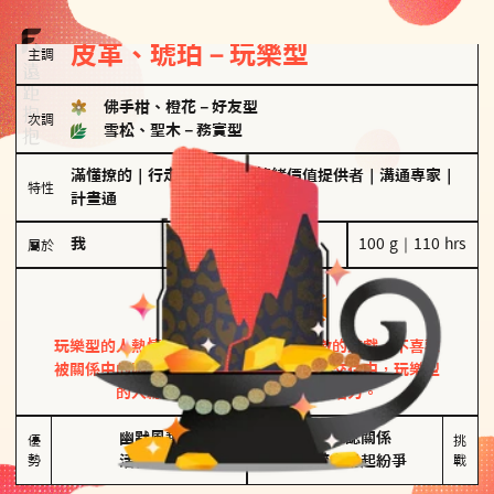
皮革、琥珀－玩樂型
主調
佛手柑、橙花
－
好友型
次調
雪松、聖木
－
務實型
滿懂撩的
｜
行走的發電機
｜
情緒價值提供者
｜
溝通專家
｜
特性
計畫通
我
100 g｜110 hrs
屬於
玩樂型
皮革、琥珀
玩樂型的人熱情洋溢，視戀愛為一場刺激的遊戲，不喜歡
被關係中的限制綑綁。無論是約會中還是交往中，玩樂型
的人總能帶來樂趣，讓關係充滿活力。
幽默風趣

害怕確認關係

優
挑
勢
活在當下
桃花較多易起紛爭
戰