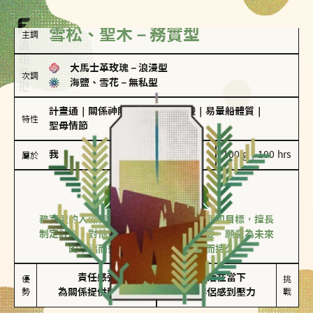
雪松、聖木－務實型
主調
大馬士革玫瑰
－
浪漫型
次調
海鹽、雪花
－
無私型
計畫通
｜
關係神隊友
｜
驚喜製造機
｜
易暈船體質
｜
特性
聖母情節
我
100 g｜100 hrs
屬於
務實型
雪松、聖木
務實型的人深信愛情立基於共同的價值觀和目標，擅長
制定計劃。對他們來說，感情穩定最重要，願意為未來
的幸福而努力，讓愛情變得踏實而持久。
責任感強

較難活在當下

優
挑
勢
為關係提供穩定度
易讓伴侶感到壓力
戰