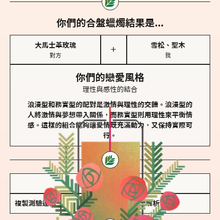
你們的合盤蠟燭結果是...
大馬士革玫瑰
雪松、聖木
＋
對方
我
你們的戀愛風格
理性與感性的結合
浪漫型和務實型的配對是激情與理性的交錯。浪漫型的
人將激情與夢想帶入關係，而務實型則用理性來平衡情
感。這樣的組合能夠讓愛情既充滿動力，又保持實際可
行。
儲存我的結果圖
複製測驗連結
查看香氛類型全解析 >>>