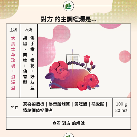
對方
的主調蠟燭是...
主調
次調
大馬士革玫瑰－浪漫型
胡椒、肉桂
佛手柑、橙花
－
佔有型
－
好友型
驚喜製造機
｜
易暈船體質
｜
愛吃醋
｜
戀愛腦
｜
100 g

特性
情緒價值提供者
80 hrs
查看
對方
的解說