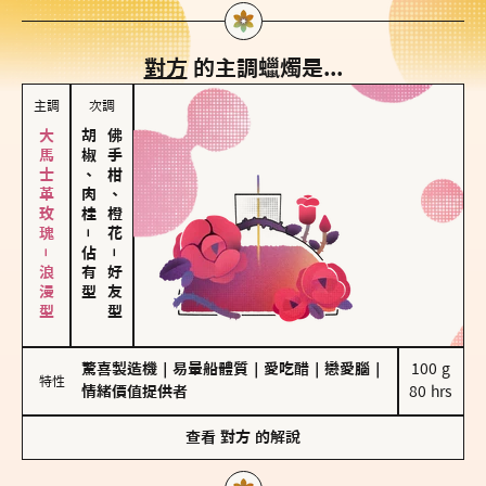
對方
的主調蠟燭是...
主調
次調
大馬士革玫瑰－浪漫型
胡椒、肉桂
佛手柑、橙花
－
佔有型
－
好友型
驚喜製造機
｜
易暈船體質
｜
愛吃醋
｜
戀愛腦
｜
100 g

特性
情緒價值提供者
80 hrs
查看
對方
的解說