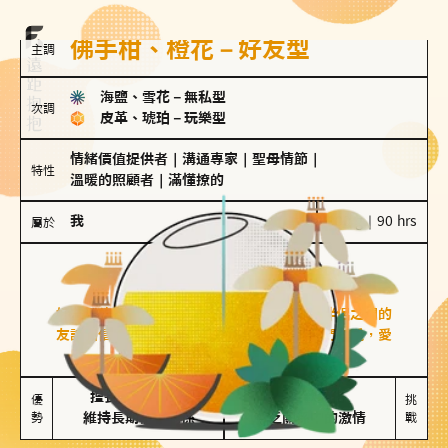
佛手柑、橙花－好友型
主調
海鹽、雪花
－
無私型
次調
皮革、琥珀
－
玩樂型
情緒價值提供者
｜
溝通專家
｜
聖母情節
｜
特性
溫暖的照顧者
｜
滿懂撩的
我
100 g｜90 hrs
屬於
好友型
佛手柑、橙花
好友型的人喜歡分享生活中的點滴，重視與伴侶之間的
友誼和信任，穩定感是重要的關鍵詞。對他們來說，愛
情是心靈深處的共鳴和理解。
擅長聆聽與溝通

不喜歡變化

優
挑
勢
維持長期穩定關係
缺乏關係中的激情
戰