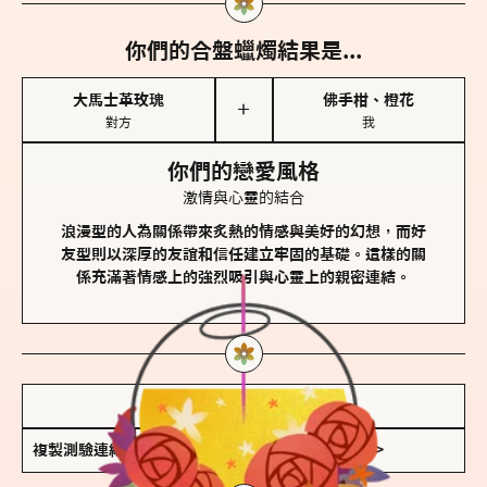
你們的合盤蠟燭結果是...
大馬士革玫瑰
佛手柑、橙花
＋
對方
我
你們的戀愛風格
激情與心靈的結合
浪漫型的人為關係帶來炙熱的情感與美好的幻想，而好
友型則以深厚的友誼和信任建立牢固的基礎。這樣的關
係充滿著情感上的強烈吸引與心靈上的親密連結。
儲存我的結果圖
複製測驗連結
查看香氛類型全解析 >>>