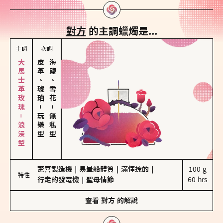
對方
的主調蠟燭是...
主調
次調
大馬士革玫瑰－浪漫型
皮革、琥珀
海鹽、雪花
－
－
玩樂型
無私型
驚喜製造機
｜
易暈船體質
｜
滿懂撩的
｜
100 g

特性
行走的發電機
｜
聖母情節
60 hrs
查看
對方
的解說