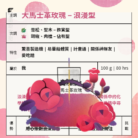
大馬士革玫瑰－浪漫型
主調
雪松、聖木
－
務實型
次調
胡椒、肉桂
－
佔有型
驚喜製造機
｜
易暈船體質
｜
計畫通
｜
關係神隊友
｜
特性
愛吃醋
我
100 g｜80 hrs
屬於
浪漫型
大馬士革玫瑰
浪漫型的人以激情與性吸引力為基礎，深信關係中的化
學效應，認為每次相遇都是命中註定。傾向在愛情中尋
找火花，經常表達對另一半的愛意和讚美。
保持戀愛新鮮感

情緒起伏較大

優
挑
勢
用心策劃浪漫驚喜
感情中較需要關注
戰