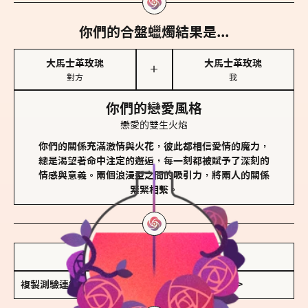
你們的合盤蠟燭結果是...
大馬士革玫瑰
大馬士革玫瑰
＋
對方
我
你們的戀愛風格
戀愛的雙生火焰
你們的關係充滿激情與火花，彼此都相信愛情的魔力，
總是渴望著命中注定的邂逅，每一刻都被賦予了深刻的
情感與意義。兩個浪漫型之間的吸引力，將兩人的關係
緊緊相繫。
儲存我的結果圖
複製測驗連結
查看香氛類型全解析 >>>