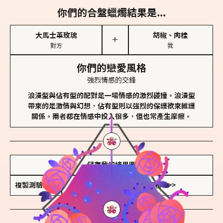
你們的合盤蠟燭結果是...
大馬士革玫瑰
胡椒、肉桂
＋
對方
我
你們的戀愛風格
強烈情感的交鋒
浪漫型與佔有型的配對是一場情感的激烈碰撞。浪漫型
帶來的是激情與幻想，佔有型則以強烈的保護欲來維護
關係。兩者都在情感中投入很多，但也常產生摩擦。
儲存我的結果圖
複製測驗連結
查看香氛類型全解析 >>>