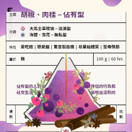
胡椒、肉桂－佔有型
主調
大馬士革玫瑰
－
浪漫型
次調
海鹽、雪花
－
無私型
愛吃醋
｜
戀愛腦
｜
驚喜製造機
｜
易暈船體質
｜
聖母情節
特性
我
100 g｜60 hrs
屬於
佔有型
胡椒、肉桂
佔有型的人對愛情有強烈的保護欲，對於伴侶的行為和
社交生活十分敏感、容易吃醋。在關係中展現出深刻的
投入和激情，但也可能讓人感到窒息。
能建立緊密關係

嫉妒心較強

優
挑
勢
積極維繫關係熱度
可能出現控制欲
戰