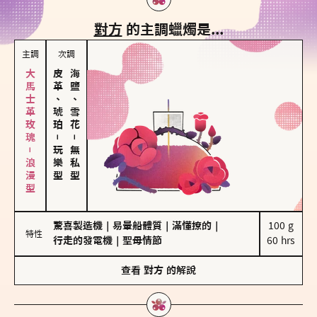
對方
的主調蠟燭是...
主調
次調
大馬士革玫瑰－浪漫型
皮革、琥珀
海鹽、雪花
－
－
玩樂型
無私型
驚喜製造機
｜
易暈船體質
｜
滿懂撩的
｜
100 g

特性
行走的發電機
｜
聖母情節
60 hrs
查看
對方
的解說