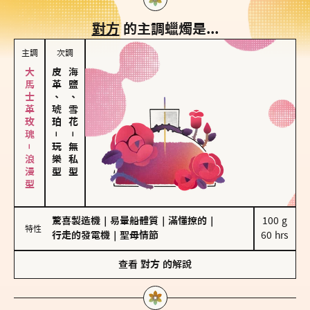
對方
的主調蠟燭是...
主調
次調
大馬士革玫瑰－浪漫型
皮革、琥珀
海鹽、雪花
－
－
玩樂型
無私型
驚喜製造機
｜
易暈船體質
｜
滿懂撩的
｜
100 g

特性
行走的發電機
｜
聖母情節
60 hrs
查看
對方
的解說