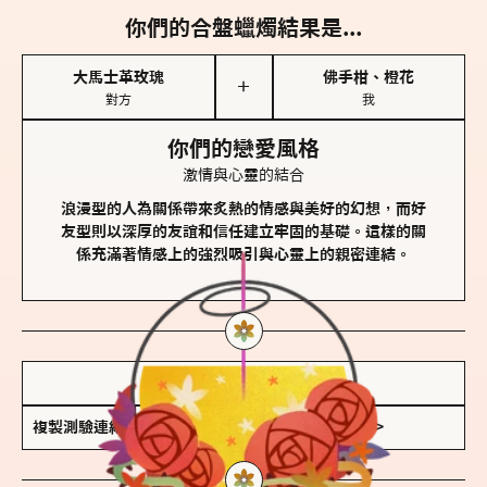
你們的合盤蠟燭結果是...
大馬士革玫瑰
佛手柑、橙花
＋
對方
我
你們的戀愛風格
激情與心靈的結合
浪漫型的人為關係帶來炙熱的情感與美好的幻想，而好
友型則以深厚的友誼和信任建立牢固的基礎。這樣的關
係充滿著情感上的強烈吸引與心靈上的親密連結。
儲存我的結果圖
複製測驗連結
查看香氛類型全解析 >>>