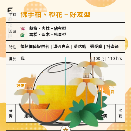
佛手柑、橙花－好友型
主調
胡椒、肉桂
－
佔有型
次調
雪松、聖木
－
務實型
情緒價值提供者
｜
溝通專家
｜
愛吃醋
｜
戀愛腦
｜
計畫通
特性
我
100 g｜110 hrs
屬於
好友型
佛手柑、橙花
好友型的人喜歡分享生活中的點滴，重視與伴侶之間的
友誼和信任，穩定感是重要的關鍵詞。對他們來說，愛
情是心靈深處的共鳴和理解。
擅長聆聽與溝通

不喜歡變化

優
挑
勢
維持長期穩定關係
缺乏關係中的激情
戰