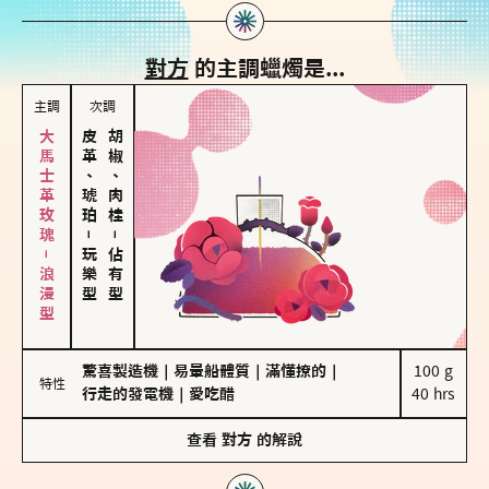
對方
的主調蠟燭是...
主調
次調
大馬士革玫瑰－浪漫型
皮革、琥珀
胡椒、肉桂
－
－
玩樂型
佔有型
驚喜製造機
｜
易暈船體質
｜
滿懂撩的
｜
100 g

特性
行走的發電機
｜
愛吃醋
40 hrs
查看
對方
的解說