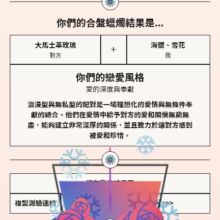
你們的合盤蠟燭結果是...
大馬士革玫瑰
海鹽、雪花
＋
對方
我
你們的戀愛風格
愛的深度與奉獻
浪漫型與無私型的配對是一場理想化的愛情與無條件奉
獻的結合。他們在愛情中給予對方的愛和關懷無窮無
盡，能夠建立非常深厚的關係，並且致力於讓對方感到
被愛和珍惜。
儲存我的結果圖
複製測驗連結
查看香氛類型全解析 >>>