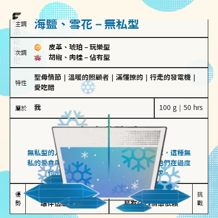
海鹽、雪花－無私型
主調
皮革、琥珀
－
玩樂型
次調
胡椒、肉桂
－
佔有型
聖母情節
｜
溫暖的照顧者
｜
滿懂撩的
｜
行走的發電機
｜
特性
愛吃醋
我
100 g｜50 hrs
屬於
無私型
海鹽、雪花
無私型的人傾向用心呵護、滿足另一半的需求，這種無
私的愛會帶來緊密的關係連結，但也可能讓他們在過度
付出中迷失自我，忽略自己真正的需求。
無私奉獻

較難設立界線

優
挑
勢
讓伴侶感受到關懷
易有強烈情感依賴
戰