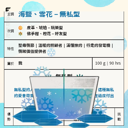
海鹽、雪花－無私型
主調
皮革、琥珀
－
玩樂型
次調
佛手柑、橙花
－
好友型
聖母情節
｜
溫暖的照顧者
｜
滿懂撩的
｜
行走的發電機
｜
特性
情緒價值提供者
我
100 g｜90 hrs
屬於
無私型
海鹽、雪花
無私型的人傾向用心呵護、滿足另一半的需求，這種無私
的愛會帶來緊密的關係連結，但也可能讓他們在過度付出
中迷失自我，忽略自己真正的需求。
無私奉獻

較難設立界線

優
挑
勢
讓伴侶感受到關懷
易有強烈情感依賴
戰