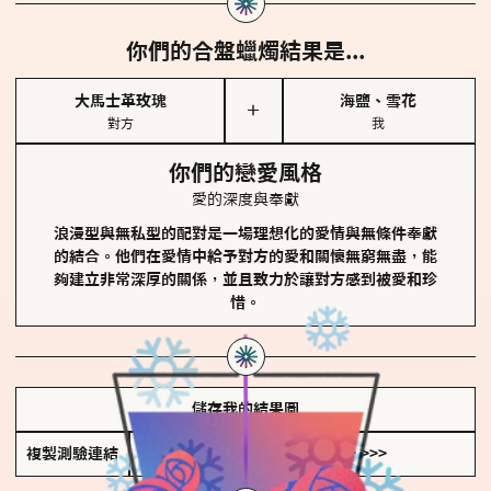
你們的合盤蠟燭結果是...
大馬士革玫瑰
海鹽、雪花
＋
對方
我
你們的戀愛風格
愛的深度與奉獻
浪漫型與無私型的配對是一場理想化的愛情與無條件奉獻
的結合。他們在愛情中給予對方的愛和關懷無窮無盡，能
夠建立非常深厚的關係，並且致力於讓對方感到被愛和珍
惜。
儲存我的結果圖
複製測驗連結
查看香氛類型全解析 >>>