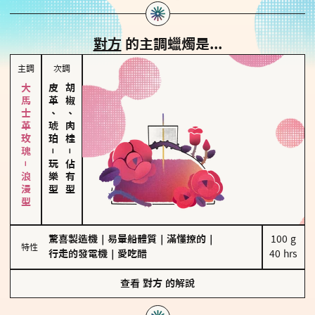
對方
的主調蠟燭是...
主調
次調
大馬士革玫瑰－浪漫型
皮革、琥珀
胡椒、肉桂
－
－
玩樂型
佔有型
驚喜製造機
｜
易暈船體質
｜
滿懂撩的
｜
100 g

特性
行走的發電機
｜
愛吃醋
40 hrs
查看
對方
的解說