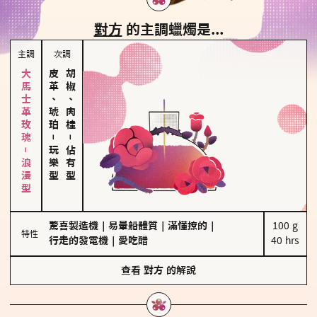
對方
的主調蠟燭是...
主調
次調
大馬士革玫瑰－浪漫型
皮革、琥珀
胡椒、肉桂
－
－
玩樂型
佔有型
驚喜製造機
｜
易暈船體質
｜
滿懂撩的
｜
100 g

特性
行走的發電機
｜
愛吃醋
40 hrs
查看
對方
的解說