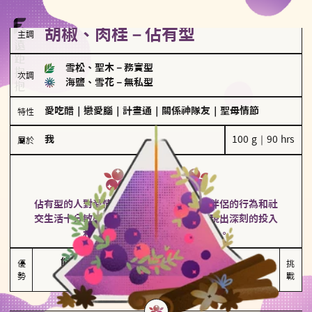
胡椒、肉桂－佔有型
主調
雪松、聖木
－
務實型
次調
海鹽、雪花
－
無私型
愛吃醋
｜
戀愛腦
｜
計畫通
｜
關係神隊友
｜
聖母情節
特性
我
100 g｜90 hrs
屬於
佔有型
胡椒、肉桂
佔有型的人對愛情有強烈的保護欲，對於伴侶的行為和社
交生活十分敏感、容易吃醋。在關係中展現出深刻的投入
和激情，但也可能讓人感到窒息。
能建立緊密關係

嫉妒心較強

優
挑
勢
積極維繫關係熱度
可能出現控制欲
戰