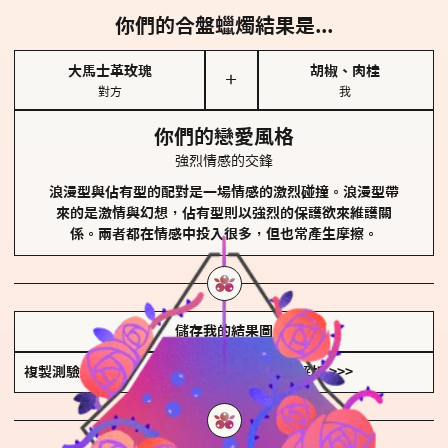
你們的合盤蠟燭結果是...
大馬士革玫瑰
胡椒、肉桂
＋
對方
我
你們的戀愛風格
強烈情感的交鋒
浪漫型與佔有型的配對是一場情感的激烈碰撞。浪漫型帶
來的是激情與幻想，佔有型則以強烈的保護欲來維護關
係。兩者都在情感中投入很多，但也常產生摩擦。
儲存我的結果圖
複製測驗連結
查看香氛類型全解析 >>>