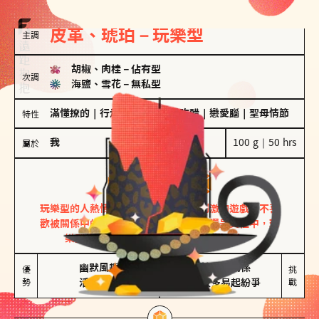
皮革、琥珀－玩樂型
主調
胡椒、肉桂
－
佔有型
次調
海鹽、雪花
－
無私型
滿懂撩的
｜
行走的發電機
｜
愛吃醋
｜
戀愛腦
｜
聖母情節
特性
我
100 g｜50 hrs
屬於
玩樂型
皮革、琥珀
玩樂型的人熱情洋溢，視戀愛為一場刺激的遊戲，不喜
歡被關係中的限制綑綁。無論是約會中還是交往中，玩
樂型的人總能帶來樂趣，讓關係充滿活力。
幽默風趣

害怕確認關係

優
挑
勢
活在當下
桃花較多易起紛爭
戰