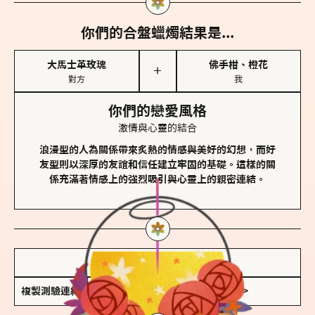
你們的合盤蠟燭結果是...
大馬士革玫瑰
佛手柑、橙花
＋
對方
我
你們的戀愛風格
激情與心靈的結合
浪漫型的人為關係帶來炙熱的情感與美好的幻想，而好
友型則以深厚的友誼和信任建立牢固的基礎。這樣的關
係充滿著情感上的強烈吸引與心靈上的親密連結。
儲存我的結果圖
複製測驗連結
查看香氛類型全解析 >>>