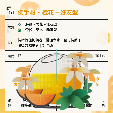
佛手柑、橙花－好友型
主調
海鹽、雪花
－
無私型
次調
雪松、聖木
－
務實型
情緒價值提供者
｜
溝通專家
｜
聖母情節
｜
特性
溫暖的照顧者
｜
計畫通
我
100 g｜130 hrs
屬於
好友型
佛手柑、橙花
好友型的人喜歡分享生活中的點滴，重視與伴侶之間的
友誼和信任，穩定感是重要的關鍵詞。對他們來說，愛
情是心靈深處的共鳴和理解。
擅長聆聽與溝通

不喜歡變化

優
挑
勢
維持長期穩定關係
缺乏關係中的激情
戰