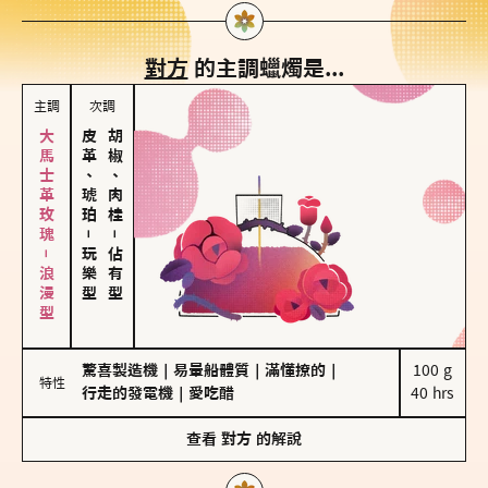
對方
的主調蠟燭是...
主調
次調
大馬士革玫瑰－浪漫型
皮革、琥珀
胡椒、肉桂
－
－
玩樂型
佔有型
驚喜製造機
｜
易暈船體質
｜
滿懂撩的
｜
100 g

特性
行走的發電機
｜
愛吃醋
40 hrs
查看
對方
的解說