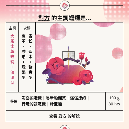
對方
的主調蠟燭是...
主調
次調
大馬士革玫瑰－浪漫型
皮革、琥珀
雪松、聖木
－
－
玩樂型
務實型
驚喜製造機
｜
易暈船體質
｜
滿懂撩的
｜
100 g

特性
行走的發電機
｜
計畫通
80 hrs
查看
對方
的解說