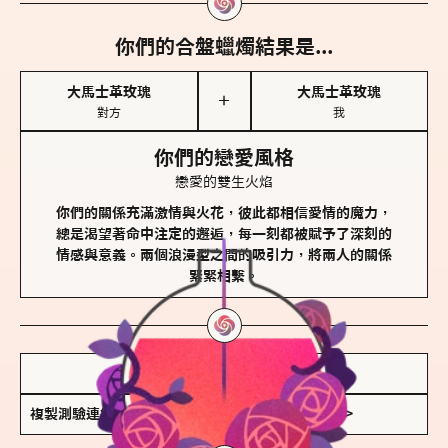
你們的合盤蠟燭結果是...
大馬士革玫瑰
大馬士革玫瑰
＋
對方
我
你們的戀愛風格
戀愛的雙生火焰
你們的關係充滿激情與火花，彼此都相信愛情的魔力，
總是渴望著命中注定的邂逅，每一刻都被賦予了深刻的
情感與意義。兩個浪漫型之間的吸引力，將兩人的關係
緊緊相繫。
儲存我的結果圖
複製測驗連結
查看香氛類型全解析 >>>