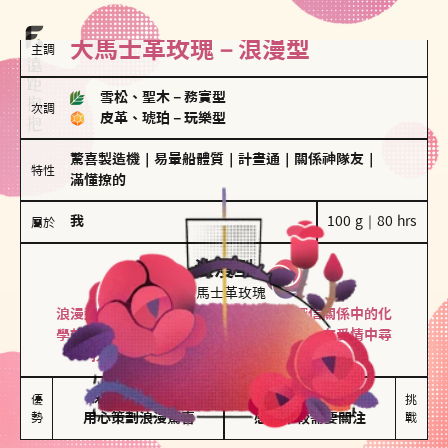
大馬士革玫瑰－浪漫型
主調
雪松、聖木
－
務實型
次調
皮革、琥珀
－
玩樂型
驚喜製造機
｜
易暈船體質
｜
計畫通
｜
關係神隊友
｜
特性
滿懂撩的
我
100 g｜80 hrs
屬於
浪漫型
大馬士革玫瑰
浪漫型的人以激情與性吸引力為基礎，深信關係中的化
學效應，認為每次相遇都是命中註定。傾向在愛情中尋
找火花，經常表達對另一半的愛意和讚美。
保持戀愛新鮮感

情緒起伏較大

優
挑
勢
用心策劃浪漫驚喜
感情中較需要關注
戰