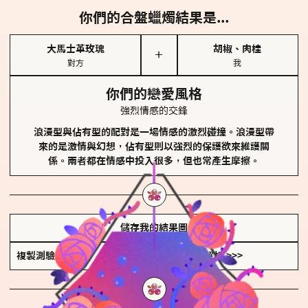
你們的合盤蠟燭結果是...
大馬士革玫瑰
胡椒、肉桂
＋
對方
我
你們的戀愛風格
強烈情感的交鋒
浪漫型與佔有型的配對是一場情感的激烈碰撞。浪漫型帶
來的是激情與幻想，佔有型則以強烈的保護欲來維護關
係。兩者都在情感中投入很多，但也常產生摩擦。
儲存我的結果圖
複製測驗連結
查看香氛類型全解析 >>>