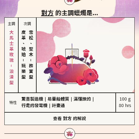
對方
的主調蠟燭是...
主調
次調
大馬士革玫瑰－浪漫型
皮革、琥珀
雪松、聖木
－
－
玩樂型
務實型
驚喜製造機
｜
易暈船體質
｜
滿懂撩的
｜
100 g

特性
行走的發電機
｜
計畫通
80 hrs
查看
對方
的解說