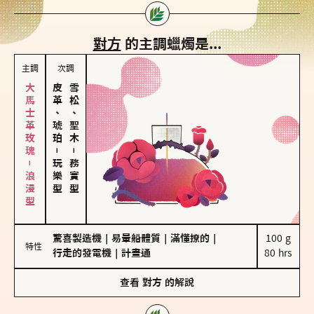
對方
的主調蠟燭是...
主調
次調
大馬士革玫瑰－浪漫型
皮革、琥珀
雪松、聖木
－
－
玩樂型
務實型
驚喜製造機
｜
易暈船體質
｜
滿懂撩的
｜
100 g

特性
行走的發電機
｜
計畫通
80 hrs
查看
對方
的解說