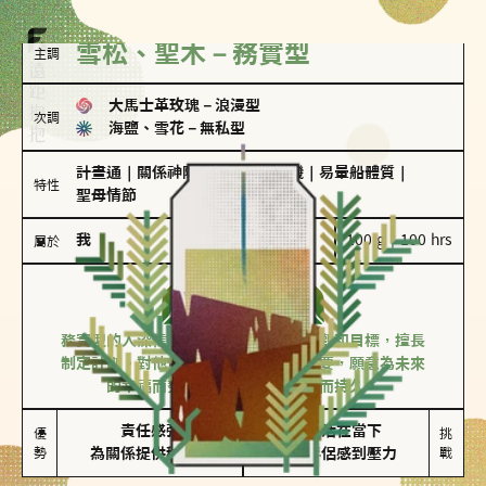
雪松、聖木－務實型
主調
大馬士革玫瑰
－
浪漫型
次調
海鹽、雪花
－
無私型
計畫通
｜
關係神隊友
｜
驚喜製造機
｜
易暈船體質
｜
特性
聖母情節
我
100 g｜100 hrs
屬於
務實型
雪松、聖木
務實型的人深信愛情立基於共同的價值觀和目標，擅長
制定計劃。對他們來說，感情穩定最重要，願意為未來
的幸福而努力，讓愛情變得踏實而持久。
責任感強

較難活在當下

優
挑
勢
為關係提供穩定度
易讓伴侶感到壓力
戰