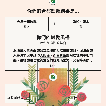
你們的合盤蠟燭結果是...
大馬士革玫瑰
雪松、聖木
＋
對方
我
你們的戀愛風格
理性與感性的結合
浪漫型和務實型的配對是激情與理性的交錯。浪漫型的
人將激情與夢想帶入關係，而務實型則用理性來平衡情
感。這樣的組合能夠讓愛情既充滿動力，又保持實際可
行。
儲存我的結果圖
複製測驗連結
查看香氛類型全解析 >>>