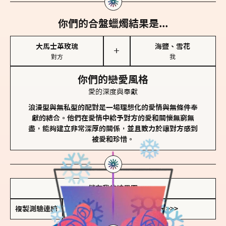
你們的合盤蠟燭結果是...
大馬士革玫瑰
海鹽、雪花
＋
對方
我
你們的戀愛風格
愛的深度與奉獻
浪漫型與無私型的配對是一場理想化的愛情與無條件奉
獻的結合。他們在愛情中給予對方的愛和關懷無窮無
盡，能夠建立非常深厚的關係，並且致力於讓對方感到
被愛和珍惜。
儲存我的結果圖
複製測驗連結
查看香氛類型全解析 >>>