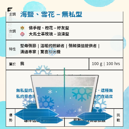
海鹽、雪花－無私型
主調
佛手柑、橙花
－
好友型
次調
大馬士革玫瑰
－
浪漫型
聖母情節
｜
溫暖的照顧者
｜
情緒價值提供者
｜
特性
溝通專家
｜
驚喜製造機
我
100 g｜100 hrs
屬於
無私型
海鹽、雪花
無私型的人傾向用心呵護、滿足另一半的需求，這種無
私的愛會帶來緊密的關係連結，但也可能讓他們在過度
付出中迷失自我，忽略自己真正的需求。
無私奉獻

較難設立界線

優
挑
勢
讓伴侶感受到關懷
易有強烈情感依賴
戰