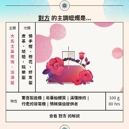
對方
的主調蠟燭是...
主調
次調
大馬士革玫瑰－浪漫型
皮革、琥珀
佛手柑、橙花
－
玩樂型
－
好友型
驚喜製造機
｜
易暈船體質
｜
滿懂撩的
｜
100 g

特性
行走的發電機
｜
情緒價值提供者
80 hrs
查看
對方
的解說