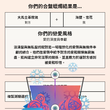
你們的合盤蠟燭結果是...
大馬士革玫瑰
海鹽、雪花
＋
對方
我
你們的戀愛風格
愛的深度與奉獻
浪漫型與無私型的配對是一場理想化的愛情與無條件奉
獻的結合。他們在愛情中給予對方的愛和關懷無窮無
盡，能夠建立非常深厚的關係，並且致力於讓對方感到
被愛和珍惜。
儲存我的結果圖
複製測驗連結
查看香氛類型全解析 >>>