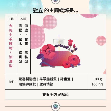
對方
的主調蠟燭是...
主調
次調
大馬士革玫瑰－浪漫型
雪松、聖木
海鹽、雪花
－
－
務實型
無私型
驚喜製造機
｜
易暈船體質
｜
計畫通
｜
100 g

特性
關係神隊友
｜
聖母情節
100 hrs
查看
對方
的解說