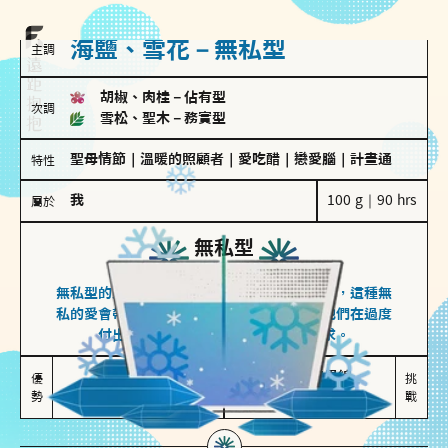
海鹽、雪花－無私型
主調
胡椒、肉桂
－
佔有型
次調
雪松、聖木
－
務實型
聖母情節
｜
溫暖的照顧者
｜
愛吃醋
｜
戀愛腦
｜
計畫通
特性
我
100 g｜90 hrs
屬於
無私型
海鹽、雪花
無私型的人傾向用心呵護、滿足另一半的需求，這種無
私的愛會帶來緊密的關係連結，但也可能讓他們在過度
付出中迷失自我，忽略自己真正的需求。
無私奉獻

較難設立界線

優
挑
勢
讓伴侶感受到關懷
易有強烈情感依賴
戰