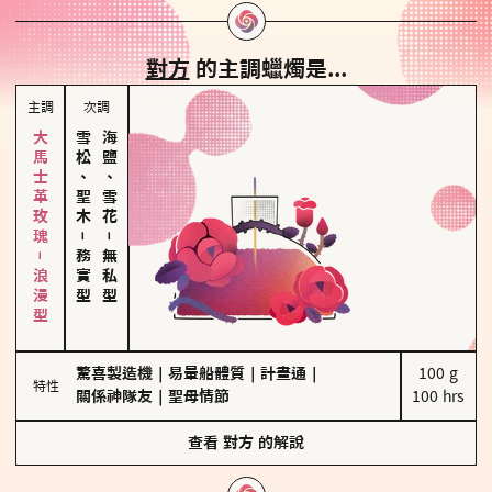
對方
的主調蠟燭是...
主調
次調
大馬士革玫瑰－浪漫型
雪松、聖木
海鹽、雪花
－
－
務實型
無私型
驚喜製造機
｜
易暈船體質
｜
計畫通
｜
100 g

特性
關係神隊友
｜
聖母情節
100 hrs
查看
對方
的解說