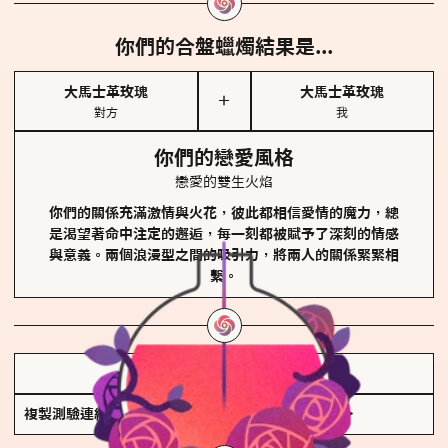
你們的合盤蠟燭結果是...
大馬士革玫瑰
大馬士革玫瑰
＋
對方
我
你們的戀愛風格
戀愛的雙生火焰
你們的關係充滿激情與火花，彼此都相信愛情的魔力，總
是渴望著命中注定的邂逅，每一刻都被賦予了深刻的情感
與意義。兩個浪漫型之間的吸引力，將兩人的關係緊緊相
繫。
儲存我的結果圖
複製測驗連結
查看香氛類型全解析 >>>