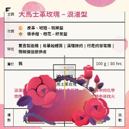
大馬士革玫瑰－浪漫型
主調
皮革、琥珀
－
玩樂型
次調
佛手柑、橙花
－
好友型
驚喜製造機
｜
易暈船體質
｜
滿懂撩的
｜
行走的發電機
｜
特性
情緒價值提供者
我
100 g｜80 hrs
屬於
浪漫型
大馬士革玫瑰
浪漫型的人以激情與性吸引力為基礎，深信關係中的化學
效應，認為每次相遇都是命中註定。傾向在愛情中尋找火
花，經常表達對另一半的愛意和讚美。
保持戀愛新鮮感

情緒起伏較大

優
挑
勢
用心策劃浪漫驚喜
感情中較需要關注
戰