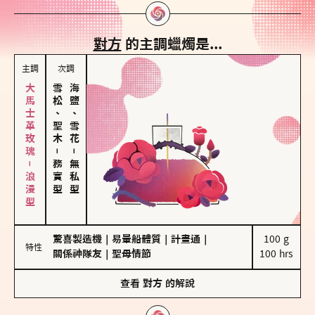
對方
的主調蠟燭是...
主調
次調
大馬士革玫瑰－浪漫型
雪松、聖木
海鹽、雪花
－
－
務實型
無私型
驚喜製造機
｜
易暈船體質
｜
計畫通
｜
100 g

特性
關係神隊友
｜
聖母情節
100 hrs
查看
對方
的解說