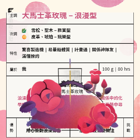
大馬士革玫瑰－浪漫型
主調
雪松、聖木
－
務實型
次調
皮革、琥珀
－
玩樂型
驚喜製造機
｜
易暈船體質
｜
計畫通
｜
關係神隊友
｜
特性
滿懂撩的
我
100 g｜80 hrs
屬於
浪漫型
大馬士革玫瑰
浪漫型的人以激情與性吸引力為基礎，深信關係中的化
學效應，認為每次相遇都是命中註定。傾向在愛情中尋
找火花，經常表達對另一半的愛意和讚美。
保持戀愛新鮮感

情緒起伏較大

優
挑
勢
用心策劃浪漫驚喜
感情中較需要關注
戰