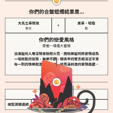
你們的合盤蠟燭結果是...
大馬士革玫瑰
皮革、琥珀
＋
對方
我
你們的戀愛風格
愛是一場偉大冒險
浪漫型的人用深情來點燃火花，而玩樂型則將愛情視為
一場輕鬆的冒險、無樂不歡。關係中的雙方都渴望享受
每一刻的快樂和激動，像是一場充滿刺激的愛情遊戲。
儲存我的結果圖
複製測驗連結
查看香氛類型全解析 >>>