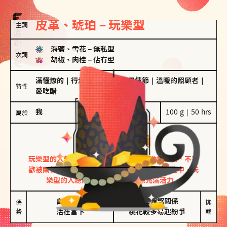
皮革、琥珀－玩樂型
主調
海鹽、雪花
－
無私型
次調
胡椒、肉桂
－
佔有型
滿懂撩的
｜
行走的發電機
｜
聖母情節
｜
溫暖的照顧者
｜
特性
愛吃醋
我
100 g｜50 hrs
屬於
玩樂型
皮革、琥珀
玩樂型的人熱情洋溢，視戀愛為一場刺激的遊戲，不喜
歡被關係中的限制綑綁。無論是約會中還是交往中，玩
樂型的人總能帶來樂趣，讓關係充滿活力。
幽默風趣

害怕確認關係

優
挑
勢
活在當下
桃花較多易起紛爭
戰