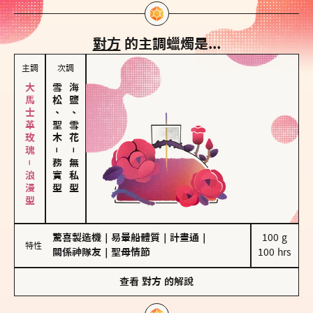
對方
的主調蠟燭是...
主調
次調
大馬士革玫瑰－浪漫型
雪松、聖木
海鹽、雪花
－
－
務實型
無私型
驚喜製造機
｜
易暈船體質
｜
計畫通
｜
100 g

特性
關係神隊友
｜
聖母情節
100 hrs
查看
對方
的解說