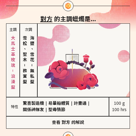
對方
的主調蠟燭是...
主調
次調
大馬士革玫瑰－浪漫型
雪松、聖木
海鹽、雪花
－
－
務實型
無私型
驚喜製造機
｜
易暈船體質
｜
計畫通
｜
100 g

特性
關係神隊友
｜
聖母情節
100 hrs
查看
對方
的解說