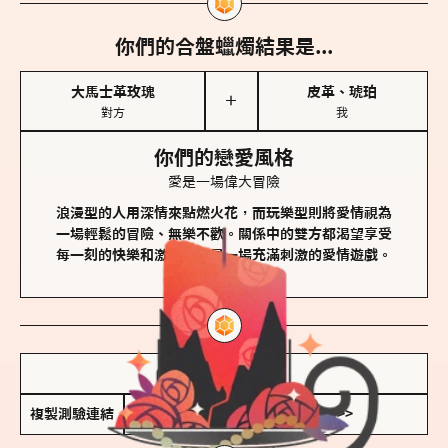
你們的合盤蠟燭結果是...
大馬士革玫瑰
皮革、琥珀
＋
對方
我
你們的戀愛風格
愛是一場偉大冒險
浪漫型的人用深情來點燃火花，而玩樂型則將愛情視為
一場輕鬆的冒險、無樂不歡。關係中的雙方都渴望享受
每一刻的快樂和激動，像是一場充滿刺激的愛情遊戲。
儲存我的結果圖
複製測驗連結
查看香氛類型全解析 >>>