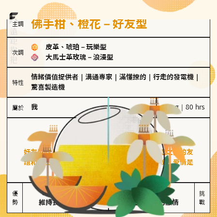
佛手柑、橙花－好友型
主調
皮革、琥珀
－
玩樂型
次調
大馬士革玫瑰
－
浪漫型
情緒價值提供者
｜
溝通專家
｜
滿懂撩的
｜
行走的發電機
｜
特性
驚喜製造機
我
100 g｜80 hrs
屬於
好友型
佛手柑、橙花
好友型的人喜歡分享生活中的點滴，重視與伴侶之間的友
誼和信任，穩定感是重要的關鍵詞。對他們來說，愛情是
心靈深處的共鳴和理解。
擅長聆聽與溝通

不喜歡變化

優
挑
勢
維持長期穩定關係
缺乏關係中的激情
戰