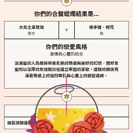
你們的合盤蠟燭結果是...
大馬士革玫瑰
佛手柑、橙花
＋
對方
我
你們的戀愛風格
激情與心靈的結合
浪漫型的人為關係帶來炙熱的情感與美好的幻想，而好友
型則以深厚的友誼和信任建立牢固的基礎。這樣的關係充
滿著情感上的強烈吸引與心靈上的親密連結。
儲存我的結果圖
複製測驗連結
查看香氛類型全解析 >>>