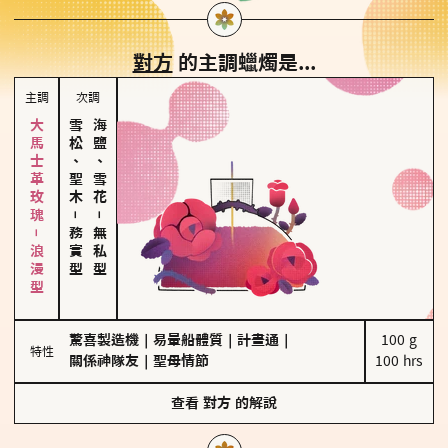
對方
的主調蠟燭是...
主調
次調
大馬士革玫瑰－浪漫型
雪松、聖木
海鹽、雪花
－
－
務實型
無私型
驚喜製造機
｜
易暈船體質
｜
計畫通
｜
100 g

特性
關係神隊友
｜
聖母情節
100 hrs
查看
對方
的解說