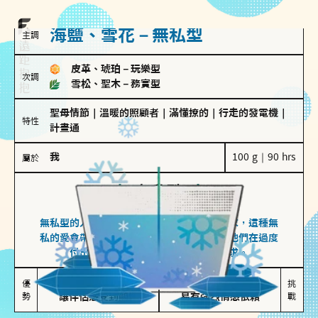
海鹽、雪花－無私型
主調
皮革、琥珀
－
玩樂型
次調
雪松、聖木
－
務實型
聖母情節
｜
溫暖的照顧者
｜
滿懂撩的
｜
行走的發電機
｜
特性
計畫通
我
100 g｜90 hrs
屬於
無私型
海鹽、雪花
無私型的人傾向用心呵護、滿足另一半的需求，這種無
私的愛會帶來緊密的關係連結，但也可能讓他們在過度
付出中迷失自我，忽略自己真正的需求。
無私奉獻

較難設立界線

優
挑
勢
讓伴侶感受到關懷
易有強烈情感依賴
戰