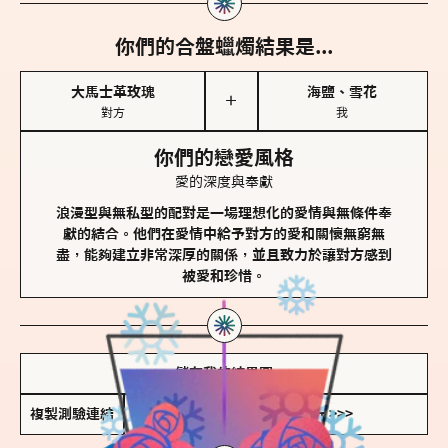
你們的合盤蠟燭結果是...
大馬士革玫瑰
海鹽、雪花
＋
對方
我
你們的戀愛風格
愛的深度與奉獻
浪漫型與無私型的配對是一場理想化的愛情與無條件奉
獻的結合。他們在愛情中給予對方的愛和關懷無窮無
盡，能夠建立非常深厚的關係，並且致力於讓對方感到
被愛和珍惜。
儲存我的結果圖
複製測驗連結
查看香氛類型全解析 >>>