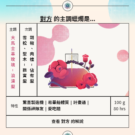
對方
的主調蠟燭是...
主調
次調
大馬士革玫瑰－浪漫型
雪松、聖木
胡椒、肉桂
－
－
務實型
佔有型
驚喜製造機
｜
易暈船體質
｜
計畫通
｜
100 g

特性
關係神隊友
｜
愛吃醋
80 hrs
查看
對方
的解說