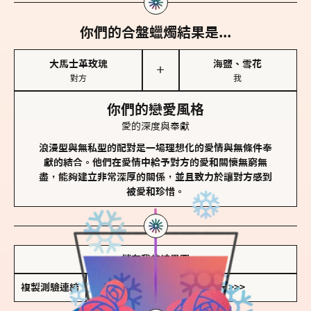
你們的合盤蠟燭結果是...
大馬士革玫瑰
海鹽、雪花
＋
對方
我
你們的戀愛風格
愛的深度與奉獻
浪漫型與無私型的配對是一場理想化的愛情與無條件奉
獻的結合。他們在愛情中給予對方的愛和關懷無窮無
盡，能夠建立非常深厚的關係，並且致力於讓對方感到
被愛和珍惜。
儲存我的結果圖
複製測驗連結
查看香氛類型全解析 >>>