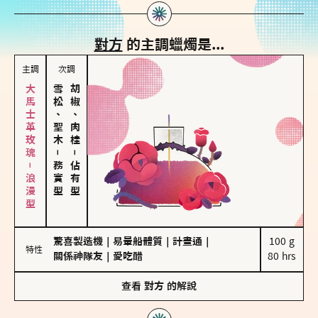
對方
的主調蠟燭是...
主調
次調
大馬士革玫瑰－浪漫型
雪松、聖木
胡椒、肉桂
－
－
務實型
佔有型
驚喜製造機
｜
易暈船體質
｜
計畫通
｜
100 g

特性
關係神隊友
｜
愛吃醋
80 hrs
查看
對方
的解說