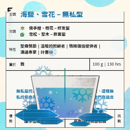
海鹽、雪花－無私型
主調
佛手柑、橙花
－
好友型
次調
雪松、聖木
－
務實型
聖母情節
｜
溫暖的照顧者
｜
情緒價值提供者
｜
特性
溝通專家
｜
計畫通
我
100 g｜130 hrs
屬於
無私型
海鹽、雪花
無私型的人傾向用心呵護、滿足另一半的需求，這種無
私的愛會帶來緊密的關係連結，但也可能讓他們在過度
付出中迷失自我，忽略自己真正的需求。
無私奉獻

較難設立界線

優
挑
勢
讓伴侶感受到關懷
易有強烈情感依賴
戰